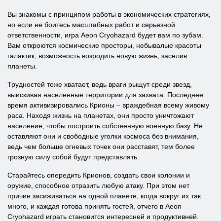
Вы знакомы с принципом работы в экономических стратегиях,
но если не боитесь масштабных работ и серьезной
ответственности, игра Aeon Cryohazard будет вам по зубам.
Вам откроются космические просторы, небывалые красоты
галактик, возможность возродить новую жизнь, заселив
планеты.
Трудностей тоже хватает, ведь враги рыщут среди звезд,
выискивая населенные территории для захвата. Последнее
время активизировались Крионы – враждебная всему живому
раса. Находя жизнь на планетах, они просто уничтожают
население, чтобы построить собственную военную базу. Не
оставляют они и свободные уголки космоса без внимания,
ведь чем больше огневых точек они расставят, тем более
грозную силу собой будут представлять.
Старайтесь опередить Крионов, создать свои колонии и
оружие, способное отразить любую атаку. При этом нет
причин засиживаться на одной планете, когда вокруг их так
много, и каждая готова принять гостей, отчего в Aeon
Cryohazard играть становится интересней и продуктивней.