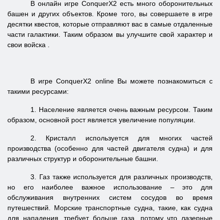
В онлайн игре ConquerX2 есть много оборонительных
башен и других объектов. Кроме того, вы совершаете в игре
десятки квестов, которые отправляют вас в самые отдаленные
части галактики. Таким образом вы улучшите свой характер и
свои войска .
В игре ConquerX2 online Вы можете познакомиться с
такими ресурсами:
1.
Население
является очень важным
ресурсом.
Таким
образом,
основной
рост является увеличение
популяции.
2.
Кристалл
используется
для
многих
частей
производства
(особенно для
частей
двигателя
судна
)
и для
различных
структур и
оборонительные башни
.
3.
Газ
также используется для
различных производств
,
но
его наиболее важное использование
– это
для
обслуживания
внутренних
систем
сосудов во время
путешествий.
Морские
транспортные судна
, такие, как
судна
для нападения
,
требует больше
газа
, потому что
лазерные