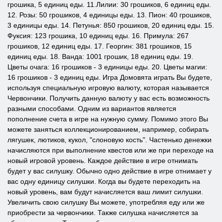
грошика, 5 единиц еды. 11.Лилии: 30 грошиков, 6 единиц еды.
12. Розы: 50 грошиков, 4 единицы еды. 13. Пион: 40 грошиков,
3 единицы еды. 14. Петунья: 850 грошиков, 20 единиц еды. 15.
Фуксия: 123 грошика, 10 единиц еды. 16. Примула: 267
грошиков, 12 единиц еды. 17. Георгин: 381 грошиков, 15
единиц еды. 18. Ванда: 1001 грошик, 18 единиц еды. 19.
Цветы очага: 16 грошиков - 3 единицы еды. 20. Цветы магии:
16 грошиков - 3 единиц еды. Игра Домовята играть Вы будете,
используя специальную игровую валюту, которая называется
Червончики. Получить данную валюту у вас есть возможность
разными способами. Одним из вариантов является
пополнение счета в игре на нужную сумму. Помимо этого Вы
можете заняться коллекционированием, например, собирать
лягушек, лютиков, кукол, "слоновую кость". Частенько денежки
начисляются при выполнение квестов или же при переходе на
новый игровой уровень. Каждое действие в игре отнимать
будет у вас силушку. Обычно одно действие в игре отнимает у
вас одну единицу силушки. Когда вы будете переходить на
новый уровень, вам будут начисляется ваш лимит силушки.
Увеличить свою силушку Вы можете, употребляя еду или же
приобрести за червончики. Также силушка начисляется за