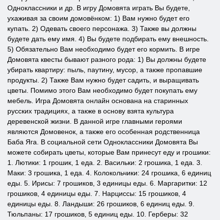
Одноклассники и др. В игру Домовята играть Вы будете,
ухаживая за своим домовёнком: 1) Вам нужно будет его
купать. 2) Одевать своего персонажа. 3) Также вы должны
будете дать ему имя. 4) Вы будете подбирать ему внешность.
5) Обязательно Вам необходимо будет его кормить. В игре
Домовята квесты бывают разного рода: 1) Вы должны будете
убирать квартиру: пыль, паутину, мусор, а также пропавшие
продукты. 2) Также Вам нужно будет садить, и выращивать
цветы. Помимо этого Вам необходимо будет покупать ему
мебель. Игра Домовята онлайн основана на старинных
русских традициях, а также в основу взята культура
деревенской жизни. В данной игре главными героями
являются Домовенок, а также его особенная родственница
Баба Яга. В социальной сети Одноклассники Домовята Вы
можете собирать цветы, которые Вам принесут еду и грошики:
1. Лютики: 1 грошик, 1 еда. 2. Васильки: 2 грошика, 1 еда. 3.
Маки: 3 грошика, 1 еда. 4. Колокольчики: 24 грошика, 6 единиц
еды. 5. Ирисы: 7 грошиков, 3 единицы еды. 6. Маргаритки: 12
грошиков, 4 единицы еды. 7. Нарциссы: 15 грошиков, 4
единицы еды. 8. Ландыши: 26 грошиков, 6 единиц еды. 9.
Тюльпаны: 17 грошиков, 5 единиц еды. 10. Герберы: 32