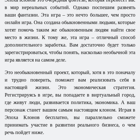
в мир нереальных событий. Однако поспешим развеять
ваши фантазии. Эта игра – это нечто большее, чем просто
онлайн игра. Она создана обыкновенными людьми, которые
хотят помочь таким же обыкновенным людям найти свое
место в жизни. К тому же, эта игра – отличный способ
дополнительного заработка. Вам достаточно будет только
зарегистрироваться, чтобы понять, насколько необычной эта
игра является на самом деле.
Это необыкновенный проект, который, хотя в это поначалу
и трудно поверить, поможет вам реализовать себя в
настоящей жизни. Это экономическая стратегия.
Регистрируясь в игре, вы попадаете в виртуальный город,
где живут люди, развивается политика, экономика. А ваш
персонаж станет вашим самым настоящим клоном. Играя в
Эпоха Клонов бесплатно, вы параллельно сможете
принимать участие в развитии реального бизнеса, о чем
речь пойдет ниже.