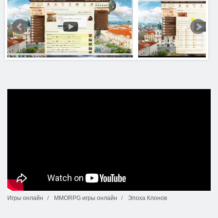
Игры онлайн
MMORPG игры онлайн
Эпоха Клонов