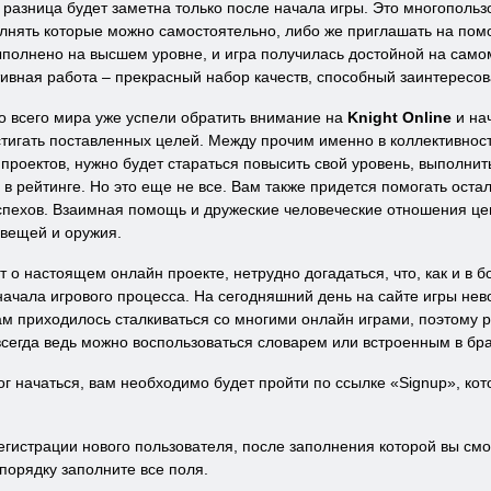
, разница будет заметна только после начала игры. Это многопольз
полнять которые можно самостоятельно, либо же приглашать на по
выполнено на высшем уровне, и игра получилась достойной на сам
ивная работа – прекрасный набор качеств, способный заинтересов
о всего мира уже успели обратить внимание на
Knight Online
и нач
игать поставленных целей. Между прочим именно в коллективности
проектов, нужно будет стараться повысить свой уровень, выполнит
 в рейтинге. Но это еще не все. Вам также придется помогать оста
успехов. Взаимная помощь и дружеские человеческие отношения це
 вещей и оружия.
т о настоящем онлайн проекте, нетрудно догадаться, что, как и в 
ачала игрового процесса. На сегодняшний день на сайте игры нево
ам приходилось сталкиваться со многими онлайн играми, поэтому 
всегда ведь можно воспользоваться словарем или встроенным в бр
г начаться, вам необходимо будет пройти по ссылке «
Sign
up
», ко
гистрации нового пользователя, после заполнения которой вы смо
порядку заполните все поля.