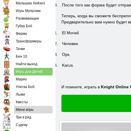
Малышка Хейзел
3.
После того как форма будет отпра
Игры Мультики
Теперь, когда вы сможете беспреп
Развивающие
Предварительно вам нужно будет в
Губка Боб
1.
El Morad
.
Ферма
Трансформеры
2.
Человек.
Тачки
3.
Орк.
Бен 10
Найти выход
4.
Karus
.
Игры для Детей
Марио
И помните, играть в
Knight Online 
Улитка Боб
Лыжи
Квесты
Мини игры
Три в ряд
Судоку