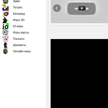
Зума
Тетрис
Бильярд
Игры 3D
IO игры
Игры карты
Пасьянс
Шахматы
Онлайн игры