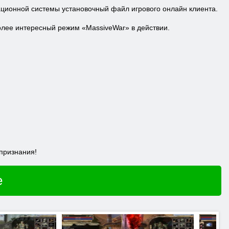
ационной системы установочный файл игрового онлайн клиента.
олее интересный режим «
Massive
War
» в действии.
признания!
e