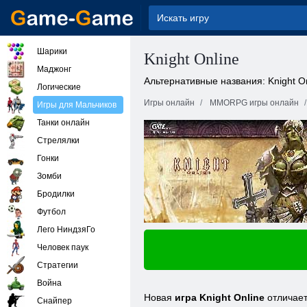
Шарики
Knight Online
Маджонг
Альтернативные названия: Knight On
Логические
Игры онлайн
MMORPG игры онлайн
Игры для Мальчиков
Танки онлайн
Стрелялки
Гонки
Зомби
Бродилки
Футбол
Лего НиндзяГо
Человек паук
Стратегии
Война
Новая
игра Knight Online
отличает
Снайпер