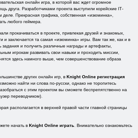
овательская онлайн игра, в которой вас ждет огромное
мощь друга. Разработчиками проекта выступили корейские
IT
-
ом деле. Прекрасная графика, собственная «изюминка»,
ать любого геймера.
али прокачиваться в проекте, привлекая друзей и знакомых,
 и заключается та самая «изюминка» игры. Вам так же, как и в
ь задания и получить различные награды и артефакты,
льным игрокам развивать свои навыки и проходить миссии,
нятся здесь намного выше, чем совершенствование образа
большинстве других онлайн игр, в
Knight Online регистрация
зможно найти ни слова по-русски, однако не торопитесь
разобраться с этим проектом вы сможете беспрепятственно на
аузер переводчиком).
торая располагается в верхней правой части главной страницы
жете начать в
Knight Online играть
. Внимательно ознакомьтесь