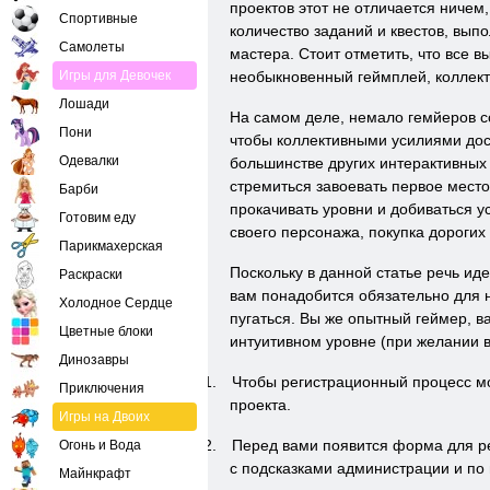
проектов этот не отличается ничем
Спортивные
количество заданий и квестов, вы
Самолеты
мастера. Стоит отметить, что все 
Игры для Девочек
необыкновенный геймплей, коллект
Лошади
На самом деле, немало гемйеров с
Пони
чтобы коллективными усилиями дост
Одевалки
большинстве других интерактивных 
стремиться завоевать первое место
Барби
прокачивать уровни и добиваться 
Готовим еду
своего персонажа, покупка дорогих
Парикмахерская
Поскольку в данной статье речь иде
Раскраски
вам понадобится обязательно для н
Холодное Сердце
пугаться. Вы же опытный геймер, в
Цветные блоки
интуитивном уровне (при желании 
Динозавры
1.
Чтобы регистрационный процесс мо
Приключения
проекта.
Игры на Двоих
2.
Перед вами появится форма для ре
Огонь и Вода
с подсказками администрации и по 
Майнкрафт