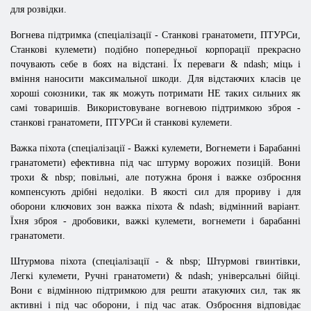
для розвідки.
Вогнева підтримка (спеціалізації - Станкові гранатомети, ПТУРСи,
Станкові кулемети) подібно попередньої корпорації прекрасно
почувають себе в боях на відстані. Їх переваги & ndash; міць і
вміння наносити максимальної шкоди. Для відстаючих класів це
хороші союзники, так як можуть потримати НЕ таких сильних як
самі товаришів. Використовуване вогневою підтримкою зброя -
станкові гранатомети, ПТУРСи й станкові кулемети.
Важка піхота (спеціалізації - Важкі кулемети, Вогнемети і Барабанні
гранатомети) ефективна під час штурму ворожих позицій. Вони
трохи & nbsp; повільні, але потужна броня і важке озброєння
компенсують дрібні недоліки. В якості сил для прориву і для
оборони ключових зон важка піхота & ndash; відмінний варіант.
Їхня зброя - дробовики, важкі кулемети, вогнемети і барабанні
гранатомети.
Штурмова піхота (спеціалізації - & nbsp; Штурмові гвинтівки,
Легкі кулемети, Ручні гранатомети) & ndash; універсальні бійці.
Вони є відмінною підтримкою для решти атакуючих сил, так як
активні і під час оборони, і під час атак. Озброєння відповідає