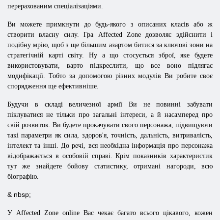
перерахованим спеціалізаціями.
Ви можете примкнути до будь-якого з описаних класів або ж
створити власну силу. Гра Affected Zone дозволяє здійснити і
подібну мрію, щоб з ще більшим азартом битися за ключові зони на
стратегічній карті світу. Ну а що стосується зброї, яке будете
використовувати, варто підкреслити, що все воно підлягає
модифікації. Тобто за допомогою різних модулів Ви робите своє
спорядження ще ефективніше.
Будучи в складі величезної армії Ви не повинні забувати
піклуватися не тільки про загальні інтереси, а й насамперед про
свій розвиток. Ви будете прокачувати свого персонажа, підвищуючи
такі параметри як сила, здоров'я, точність, дальність, витривалість,
інтелект та інші. До речі, вся необхідна інформація про персонажа
відображається в особовій справі. Крім показників характеристик
тут же знайдете бойову статистику, отримані нагороди, всю
біографію.
& nbsp;
У Affected Zone online Вас чекає багато всього цікавого, кожен