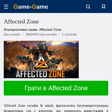
Affected Zone
Альтернативні назви: Affected Zone
Ігри онлайн
MMORPG ігри онлайн
Стрілялки
Грати в Affected Zone
Affected Zone онлайн & ndash; фантастична багатокористувацька
безкоштовна гра з клієнтом, що переносить користувачів в