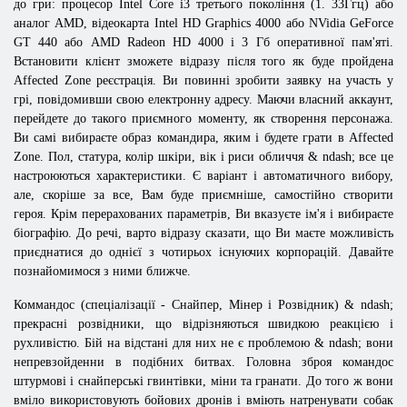
до гри: процесор Intel Core i3 третього покоління (1. 33Ггц) або
аналог AMD, відеокарта
Intel
HD
Graphics
4000 або
NVidia
GeForce
GT
440 або
AMD
Radeon
HD
4000 і 3 Гб оперативної пам'яті.
Встановити клієнт зможете відразу після того як буде пройдена
Affected Zone реєстрація. Ви повинні зробити заявку на участь у
грі, повідомивши свою електронну адресу. Маючи власний аккаунт,
перейдете до такого приємного моменту, як створення персонажа.
Ви самі вибираєте образ командира, яким і будете грати в Affected
Zone. Пол, статура, колір шкіри, вік і риси обличчя & ndash; все це
настроюються характеристики. Є варіант і автоматичного вибору,
але, скоріше за все, Вам буде приємніше, самостійно створити
героя. Крім перерахованих параметрів, Ви вказуєте ім'я і вибираєте
біографію. До речі, варто відразу сказати, що Ви маєте можливість
приєднатися до однієї з чотирьох існуючих корпорацій. Давайте
познайомимося з ними ближче.
Коммандос (спеціалізації - Снайпер, Мінер і Розвідник) & ndash;
прекрасні розвідники, що відрізняються швидкою реакцією і
рухливістю. Бій на відстані для них не є проблемою & ndash; вони
непревзойденни в подібних битвах. Головна зброя командос
штурмові і снайперські гвинтівки, міни та гранати. До того ж вони
вміло використовують бойових дронів і вміють натренувати собак