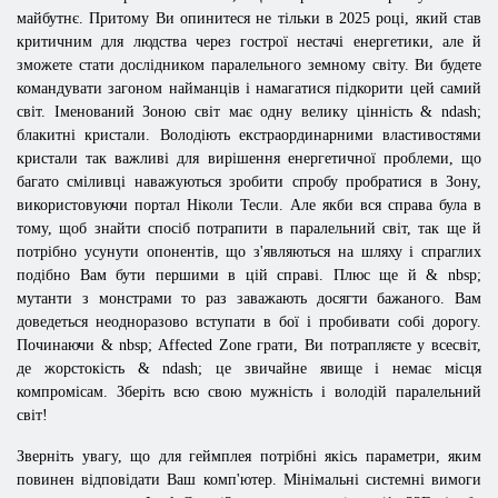
майбутнє. Притому Ви опинитеся не тільки в 2025 році, який став
критичним для людства через гострої нестачі енергетики, але й
зможете стати дослідником паралельного земному світу. Ви будете
командувати загоном найманців і намагатися підкорити цей самий
світ. Іменований Зоною світ має одну велику цінність & ndash;
блакитні кристали. Володіють екстраординарними властивостями
кристали так важливі для вирішення енергетичної проблеми, що
багато сміливці наважуються зробити спробу пробратися в Зону,
використовуючи портал Ніколи Тесли. Але якби вся справа була в
тому, щоб знайти спосіб потрапити в паралельний світ, так ще й
потрібно усунути опонентів, що з'являються на шляху і спраглих
подібно Вам бути першими в цій справі. Плюс ще й & nbsp;
мутанти з монстрами то раз заважають досягти бажаного. Вам
доведеться неодноразово вступати в бої і пробивати собі дорогу.
Починаючи & nbsp; Affected Zone грати, Ви потрапляєте у всесвіт,
де жорстокість & ndash; це звичайне явище і немає місця
компромісам. Зберіть всю свою мужність і володій паралельний
світ!
Зверніть увагу, що для геймплея потрібні якісь параметри, яким
повинен відповідати Ваш комп'ютер. Мінімальні системні вимоги