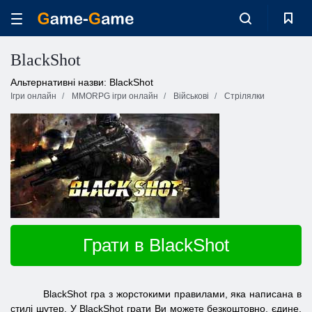
BlackShot
Альтернативні назви: BlackShot
Ігри онлайн
MMORPG ігри онлайн
Військові
Стрілялки
Грати в BlackShot
BlackShot гра з жорстокими правилами, яка написана в
стилі шутер. У BlackShot грати Ви можете безкоштовно, єдине,