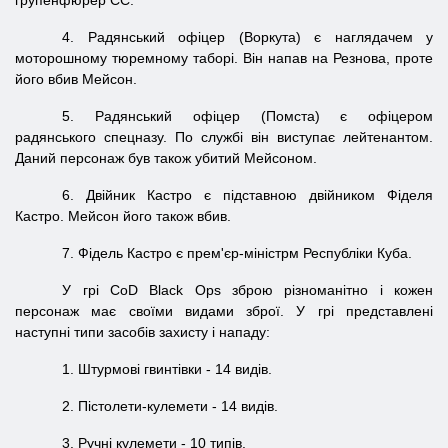
групенфюрер СС.
4. Радянський офіцер (Воркута) є наглядачем у
моторошному тюремному таборі. Він напав на Резнова, проте
його вбив Мейсон.
5. Радянський офіцер (Помста) є офіцером
радянського спецназу. По службі він виступає лейтенантом.
Даний персонаж був також убитий Мейсоном.
6. Двійник Кастро є підставною двійником Фіделя
Кастро. Мейсон його також вбив.
7. Фідель Кастро є прем'єр-міністрм Республіки Куба.
У грі CoD Black Ops зброю різноманітно і кожен
персонаж має своїми видами зброї. У грі представлені
наступні типи засобів захисту і нападу:
1. Штурмові гвинтівки - 14 видів.
2. Пістолети-кулемети - 14 видів.
3. Ручні кулемети - 10 типів.