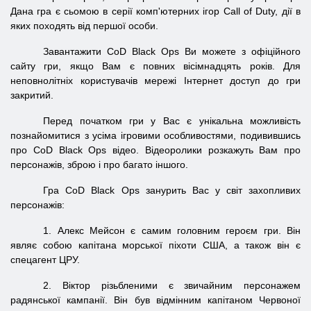
Дана гра є сьомою в серії комп'ютерних ігор Call of Duty, дії в
яких походять від першої особи.
Завантажити CoD Black Ops Ви можете з офіційного
сайту гри, якщо Вам є повних вісімнадцять років. Для
неповнолітніх користувачів мережі Інтернет доступ до гри
закритий.
Перед початком гри у Вас є унікальна можливість
познайомитися з усіма ігровими особливостями, подивившись
про CoD Black Ops відео. Відеоролики розкажуть Вам про
персонажів, зброю і про багато іншого.
Гра CoD Black Ops занурить Вас у світ захопливих
персонажів:
1. Алекс Мейсон є самим головним героєм гри. Він
являє собою капітана морської піхоти США, а також він є
спецагент ЦРУ.
2. Віктор різьбленими є звичайним персонажем
радянської кампанії. Він був відмінним капітаном Червоної