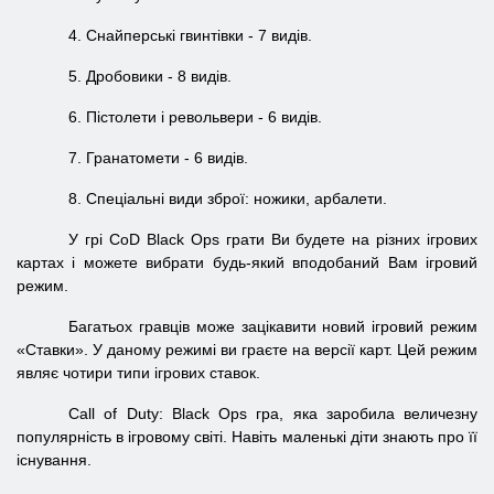
4. Снайперські гвинтівки - 7 видів.
5. Дробовики - 8 видів.
6. Пістолети і револьвери - 6 видів.
7. Гранатомети - 6 видів.
8. Спеціальні види зброї: ножики, арбалети.
У грі CoD Black Ops грати Ви будете на різних ігрових
картах і можете вибрати будь-який вподобаний Вам ігровий
режим.
Багатьох гравців може зацікавити новий ігровий режим
«Ставки». У даному режимі ви граєте на версії карт. Цей режим
являє чотири типи ігрових ставок.
Call of Duty: Black Ops гра, яка заробила величезну
популярність в ігровому світі. Навіть маленькі діти знають про її
існування.