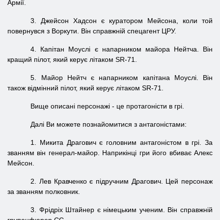
Армії.
3. Джейсон Хадсон є куратором Мейсона, коли той
повернувся з Воркути. Він справжній спецагент ЦРУ.
4. Капітан Моуслі є напарником майора Нейтча. Він
кращий пілот, який керує літаком SR-71.
5. Майор Нейтч є напарником капітана Моуслі. Він
також відмінний пілот, який керує літаком SR-71.
Вище описані персонажі - це протагоністи в грі.
Далі Ви можете познайомитися з антагоністами:
1. Микита Драгович є головним антагоністом в грі. За
званням він генерал-майор. Наприкінці гри його вбиває Алекс
Мейсон.
2. Лев Кравченко є підручним Драгович. Цей персонаж
за званням полковник.
3. Фрідріх Штайнер є німецьким ученим. Він справжній