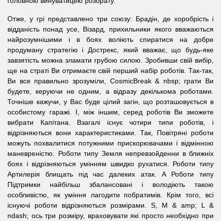
головною винуватицею розбрату.
Отже, у грі представлено три союзу: Брадін, де хоробрість і
відданість понад усе, Візард, прихильники якого вважаються
найрозумнішими і в боях воліють спиратися на добре
продуману стратегію і Дострекс, який вважає, що будь-яке
завзятість можна зламати грубою силою. Зробивши свій вибір,
ще на страті Ви отримаєте свій перший набір роботів. Так-так,
Ви все правильно зрозуміли, CosmicBreak & nbsp; грати Ви
будете, керуючи не одним, а відразу декількома роботами.
Точніше кажучи, у Вас буде цілий загін, що розташовується в
особистому гаражі. І, між іншим, серед роботів Ви зможете
вибрати Капітана. Взагалі існує чотири типи роботів, і
відрізняються вони характеристиками. Так, Повітряні роботи
можуть похвалитися потужними прискорювачами і відмінною
маневреністю. Роботи типу Земля непревзойденни в ближніх
боях і відрізняються умінням швидко рухатися. Роботи типу
Артилерія блищать під час далеких атак. А Роботи типу
Підтримки найбільш збалансовані і володіють такою
особливістю, як уміння лагодити побратимів. Крім того, всі
існуючі роботи відрізняються розмірами. S, M & amp; L &
ndash; ось три розміру, враховувати які просто необхідно при