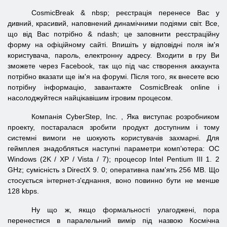
CosmicBreak & nbsp; реєстрація перенесе Вас у
дивний, красивий, наповнений динамічними подіями світ. Все,
що від Вас потрібно & ndash; це заповнити реєстраційну
форму на офіційному сайті. Впишіть у відповідні поля ім'я
користувача, пароль, електронну адресу. Входити в гру Ви
зможете через Facebook, так що під час створення аккаунта
потрібно вказати ще ім'я на форумі. Після того, як внесете всю
потрібну інформацію, завантажте CosmicBreak online і
насолоджуйтеся найцікавішим ігровим процесом.
Компанія CyberStep, Inc. , Яка виступає розробником
проекту, постаралася зробити продукт доступним і тому
системні вимоги не шокують користувачів захмарні. Для
геймплея знадобляться наступні параметри комп'ютера: ОС
Windows (2K / XP / Vista / 7); процесор Intel Pentium III 1. 2
GHz; сумісність з DirectX 9. 0; оперативна пам'ять 256 MB. Що
стосується інтернет-з'єднання, воно повинно бути не менше
128 kbps.
Ну що ж, якщо формальності улагоджені, пора
перенестися в паралельний вимір під назвою Космічна