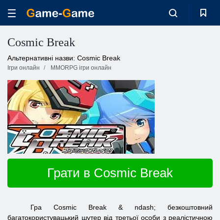
Cosmic Break
Альтернативні назви: Cosmic Break
Ігри онлайн
MMORPG ігри онлайн
Грати в Cosmic Break
Гра Cosmic Break & ndash; безкоштовний
багатокористувацький шутер від третьої особи з реалістичною