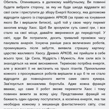
Обитель. Опинившись в далекому майбутньому, Ви повинні
будете вибрати сторону, за яку не буде шкода віддавати всі
свої сили і приступити до збору Енергії Космосу, яка допоможе
відродити одного із стародавніх АРКОВ (за право на існування
якого Ви і вирішили битися), щоб той у свою чергу переміг
захопив владу Хаос. Щоб Ви зрозуміли суть самої гри, і все
стало на свої місця, давайте звернемося до передісторії. У
світі, куди Ви потрапили, досить тривалий проміжок часу
панувала анархія. Існуюча раніше раса величезних роботів,
прокинувшись після забуття, виявила страшну картину:
царство жахливого Хаосу. Древніх АРКОВ, які прийшли в себе
всього троє. Це Сила, Мудрість і Мужність. Але сили всіх їх
знаходяться на межі виснаження. Терміново потрібна енергія,
але у всесвіті її не вистачить на трьох гігантів. Прихильники
кожного з проснувшихся роботів вирішили в що б те не стало
відродити до повноцінного життя саме свого кумира.
Зав'язується виснажлива боротьба. Адже кожна фракція
вважає, що саме її робот зможе перемогти Хаос і тому
повинен вижити за всяку ціну. Представники фракцій не
бажають один одному поступатися, а космічна енергія, яка так
необхідна кожному з мешканців фантастичного світу, стає