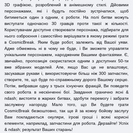
3D графікою, розроблений в анімешному стилі. Дійовими
персонажами, які і будуть постійно зустрічатися, щоб
битиметься один з одним, є роботи. На полі битви можуть
виступати одночасно 30 гравців проти такої ж кількості.
Користувачам доступне створювати персонажа, підбирати для
нього озброєння і самостійно вирішувати в якому режимі грати
в CosmicBreak. Яким буде робот, залежить від Вашої уяви.
Адже обмежень ні в чому не буде, і Ви зможете управляти
унікальним персонажем, народженим Вашими фантазіями. Є,
звичайно, пропозиція скористатися одним з доступних 50-ти
вже зібраних моделей. Але, якщо Вас це не влаштовує,
засукавши рукави і, використовуючи більш ніж 300 запчастин,
створите, те, що буде по-справжньому дорого Вашому серцю.
Потім, вибравши одну з трьох існуючих фракцій, Ви поведете
свого робота в нескінченні бої. Завдання гранично ясні &
ndash; вистояти в жарких битвах, здобути перемогу і забрати
заслужену нагороду. Мало того, що Ви будете грати
CosmicBreak безкоштовно, так ще й за кожну бойову заслугу
Вам покладаються окуляри, ігрові гроші і всякі корисні
елементи, наприклад, запчастини для робота. Дерзайте! Успіх
& ndash; результат Ваших старань!