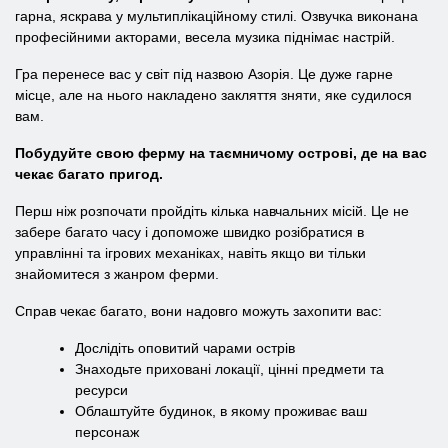
гарна, яскрава у мультиплікаційному стилі. Озвучка виконана
професійними акторами, весела музика піднімає настрій.
Гра перенесе вас у світ під назвою Азорія. Це дуже гарне
місце, але на нього накладено закляття зняти, яке судилося
вам.
Побудуйте свою ферму на таємничому острові, де на вас
чекає багато пригод.
Перш ніж розпочати пройдіть кілька навчальних місій. Це не
забере багато часу і допоможе швидко розібратися в
управлінні та ігрових механіках, навіть якщо ви тільки
знайомитеся з жанром ферми.
Справ чекає багато, вони надовго можуть захопити вас:
Дослідіть оповитий чарами острів
Знаходьте приховані локації, цінні предмети та
ресурси
Облаштуйте будинок, в якому проживає ваш
персонаж