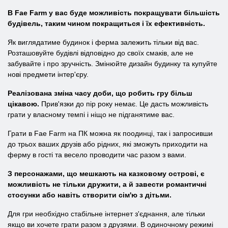
В Fae Farm у вас буде можливість покращувати більшість
будівель, таким чином покращиться і їх ефективність.
Як виглядатиме будинок і ферма залежить тільки від вас.
Розташовуйте будівлі відповідно до своїх смаків, але не
забувайте і про зручність. Змінюйте дизайн будинку та купуйте
нові предмети інтер'єру.
Реалізована зміна часу доби, що робить гру більш
цікавою.
Прив'язки до пір року немає. Це дасть можливість
грати у власному темпі і ніщо не підганятиме вас.
Грати в Fae Farm на ПК можна як поодинці, так і запросивши
до трьох ваших друзів або рідних, які зможуть приходити на
ферму в гості та весело проводити час разом з вами.
З персонажами, що мешкають на казковому острові, є
можливість не тільки дружити, а й завести романтичні
стосунки або навіть створити сім'ю з дітьми.
Для гри необхідно стабільне інтернет з'єднання, але тільки
якщо ви хочете грати разом з друзями. В одиночному режимі