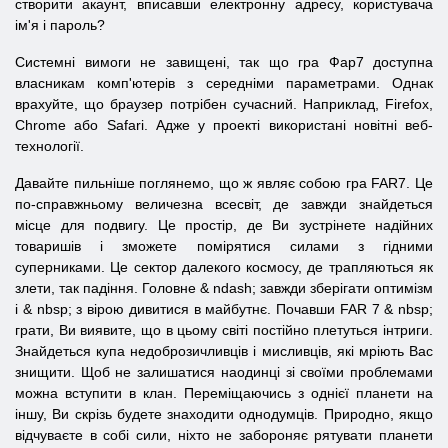
створити акаунт, вписавши електронну адресу, користувача
ім'я і пароль?
Системні вимоги не завищені, так що гра Фар7 доступна
власникам комп'ютерів з середніми параметрами. Однак
врахуйте, що браузер потрібен сучасний. Наприклад, Firefox,
Chrome або Safari. Адже у проекті використані новітні веб-
технології.
Давайте пильніше поглянемо, що ж являє собою гра FAR7. Це
по-справжньому величезна всесвіт, де завжди знайдеться
місце для подвигу. Це простір, де Ви зустрінете надійних
товаришів і зможете помірятися силами з гідними
суперниками. Це сектор далекого космосу, де трапляються як
злети, так падіння. Головне & ndash; завжди зберігати оптимізм
і & nbsp; з вірою дивитися в майбутнє. Почавши
FAR
7 & nbsp;
грати, Ви виявите, що в цьому світі постійно плетуться інтриги.
Знайдеться купа недоброзичливців і мисливців, які мріють Вас
знищити. Щоб не залишатися наодинці зі своїми проблемами
можна вступити в клан. Переміщаючись з однієї планети на
іншу, Ви скрізь будете знаходити однодумців. Природно, якщо
відчуваєте в собі сили, ніхто не забороняє рятувати планети