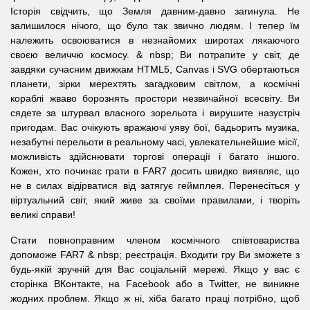
Історія свідчить, що Земля давним-давно загинула. Не
залишилося нічого, що було так звично людям. І тепер їм
належить освоюватися в незнайомих широтах лякаючого
своєю величчю космосу. & nbsp; Ви потрапите у світ, де
завдяки сучасним движкам HTML5, Canvas і SVG обертаються
планети, зірки мерехтять загадковим світлом, а космічні
кораблі жваво борознять простори незвичайної всесвіту. Ви
сядете за штурвал власного зорельота і вирушите назустріч
пригодам. Вас очікують вражаючі уяву бої, бадьорить музика,
незабутні перельоти в реальному часі, увлекательнейшие місії,
можливість здійснювати торгові операції і багато іншого.
Кожен, хто починає грати в FAR7 досить швидко виявляє, що
не в силах відірватися від затягує геймплея. Перенесіться у
віртуальний світ, який живе за своїми правилами, і творіть
великі справи!
Стати повноправним членом космічного співтовариства
допоможе FAR7 & nbsp; реєстрація. Входити гру Ви зможете з
будь-якій зручній для Вас соціальній мережі. Якщо у вас є
сторінка ВКонтакте, на Facebook або в Twitter, не виникне
жодних проблем. Якщо ж ні, хіба багато праці потрібно, щоб