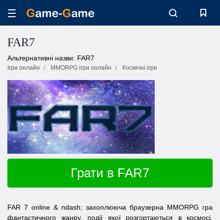
FAR7
Альтернативні назви: FAR7
Ігри онлайн
MMORPG ігри онлайн
Космічні ігри
Грати в FAR7
FAR
7
online
& ndash; захоплююча браузерна
MMORPG
гра
фантастичного жанру, події якої розгортаються в космосі.