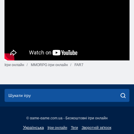
Ігри онлайн
MMORPG ігри онлайн
FAR7
© game-game.com.ua - Безкоштовні ігри онлайн
English
Українська
Ігри онлайн
Теги
Зворотній зв'язок