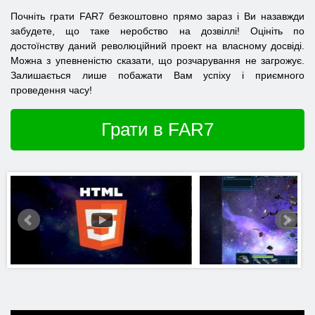
Почніть грати FAR7 безкоштовно прямо зараз і Ви назавжди
забудете, що таке неробство на дозвіллі! Оцініть по
достоїнству даний революційний проект на власному досвіді.
Можна з упевненістю сказати, що розчарування не загрожує.
Залишається лише побажати Вам успіху і приємного
проведення часу!
Грати в FAR7