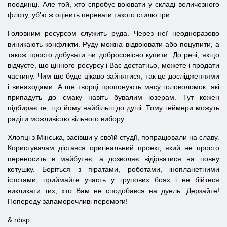
поодинці. Але той, хто спробує воювати у складі величезного
флоту, уб'ю ж оцінить переваги такого стилю гри.
Головним ресурсом служить руда. Через неї неодноразово
виникають конфлікти. Руду можна відвоювати або поцупити, а
також просто добувати чи добросовісно купити. До речі, якщо
відчуєте, що цінного ресурсу і Вас достатньо, можете і продати
частину. Чим ще буде цікаво зайнятися, так це дослідженнями
і винаходами. А ще творці пропонують масу головоломок, які
припадуть до смаку навіть бувалим юзерам. Тут кожен
підбирає те, що йому найбільш до душі. Тому геймери можуть
радіти можливістю вільного вибору.
Хлопці з Мінська, засівши у своїй студії, попрацювали на славу.
Користувачам дістався оригінальний проект, який не просто
переносить в майбутнє, а дозволяє відірватися на повну
котушку. Боріться з піратами, роботами, інопланетними
істотами, приймайте участь у групових боях і не бійтеся
викликати тих, хто Вам не сподобався на дуель. Дерзайте!
Попереду запаморочливі перемоги!
& nbsp;