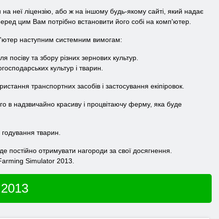
на неї ліцензію, або ж на іншому будь-якому сайті, який надає
еред цим Вам потрібно встановити його собі на комп'ютер.
мп'ютер наступним системним вимогам:
ля посіву та збору різних зернових культур.
огосподарських культур і тварин.
истання транспортних засобів і застосування екіпіровок.
о в надзвичайно красиву і процвітаючу ферму, яка буде
я годування тварин.
де постійно отримувати нагороди за свої досягнення.
arming Simulator 2013.
 2013