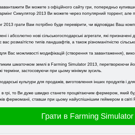
завантажити Ви можете з офіційного сайту гри, попередньо купивши 
армінг Симулятор 2013 Ви можете через популярний торрент, але п
or 2013 грати Вам потрібно буде перевірити, чи відповідає Ваш ко
ені і абсолютно нові сільськогосподарські агрегати, які призначені д
 вас розмаїтістю типів ландшафтів, а також різноманітністю сільськ
 для Вас можливості модифікацій (створення та завантаження), викор
ликим шматочком землі в Farming Simulator 2013, перетворюючи йог
кі терміни, застосовуючи при цьому мінімум зусиль.
подарські культури для продажів, виготовлення інших продуктів і дл
 в грі, то Ви дуже швидко станете процвітаючим фермером, який бу
ів фермоманіі, ставши при цьому найуспішнішим геймером в світі F
Грати в Farming Simulator