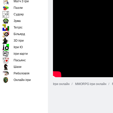
Матч 3 гри
Пазли
Судоку
Зума
Тетріс
Більярд
3D ігри
Ігри IO
ігри карти
Пасьянс
Шахи
Риболовля
Онлайн ігри
Ігри онлайн
MMORPG ігри онлайн