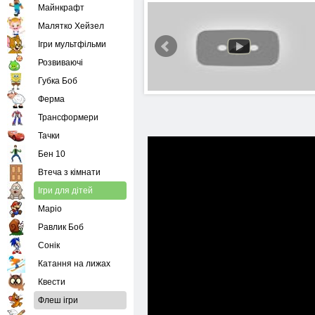
Майнкрафт
Малятко Хейзел
Ігри мультфільми
Розвиваючі
Губка Боб
Ферма
Трансформери
Тачки
Бен 10
Втеча з кімнати
Ігри для дітей
Маріо
Равлик Боб
Сонік
Катання на лижах
Квести
Флеш ігри