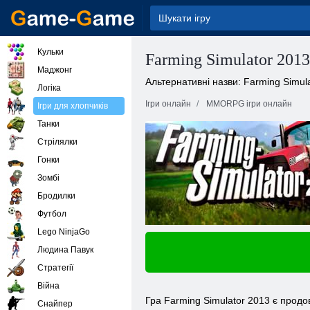
Кульки
Farming Simulator 2013
Маджонг
Альтернативні назви: Farming Simul
Логіка
Ігри онлайн
MMORPG ігри онлайн
Ігри для хлопчиків
Танки
Стрілялки
Гонки
Зомбі
Бродилки
Футбол
Lego NinjaGo
Людина Павук
Стратегії
Війна
Гра Farming Simulator 2013 є прод
Снайпер