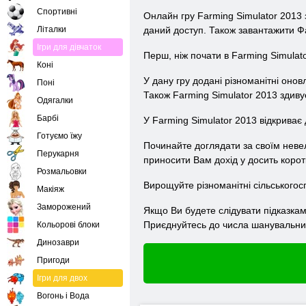
Спортивні
Онлайн гру Farming Simulator 2013 
Літалки
даний доступ. Також завантажити Ф
Ігри для дівчаток
Перш, ніж почати в Farming Simulat
Коні
У дану гру додані різноманітні оновл
Поні
Також Farming Simulator 2013 здивує
Одягалки
Барбі
У Farming Simulator 2013 відкриває
Готуємо їжу
Починайте доглядати за своїм неве
Перукарня
приносити Вам дохід у досить корот
Розмальовки
Вирощуйте різноманітні сільськогос
Макіяж
Заморожений
Якщо Ви будете слідувати підказкам
Приєднуйтесь до числа шанувальник
Кольорові блоки
Динозаври
Пригоди
Ігри для двох
Вогонь і Вода