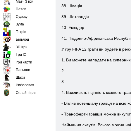
Матч 3 гри
38. Швеція.
Пазли
39. Шотландія.
Судоку
Зума
40. Еквадор.
Тетріс
41. Південно-Африканська Республік
Більярд
3D ігри
У гру FIFA 12 грати ви будете в реж
Ігри IO
1. Ви можете нападати на суперник
ігри карти
Пасьянс
2.
Шахи
3.
Риболовля
4. Важливість і цінність кожного грав
Онлайн ігри
- Вплив потенціалу гравця на всю к
- Трансферти гравців можна викупити
Наймання скаутів. Всього можна най