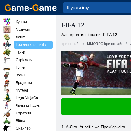
Кульки
FIFA 12
Маджонг
Альтернативні назви: FIFA 12
Логіка
Ігри онлайн
MMORPG ігри онлайн
Ігри для хлопчиків
Танки
Стрілялки
Гонки
Зомбі
Бродилки
Футбол
Lego NinjaGo
Людина Павук
Стратегії
Війна
1. A-Ліга. Англійська Прем'єр-ліга.
Снайпер