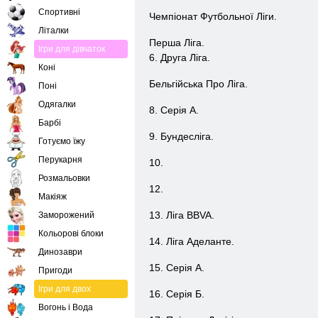
Спортивні
Чемпіонат Футбольної Ліги.
Літалки
Перша Ліга.
Ігри для дівчаток
6. Друга Ліга.
Коні
Бельгійська Про Ліга.
Поні
Одягалки
8. Серія А.
Барбі
9. Бундесліга.
Готуємо їжу
Перукарня
10.
Розмальовки
12.
Макіяж
13. Ліга BBVA.
Заморожений
Кольорові блоки
14. Ліга Аделанте.
Динозаври
15. Серія А.
Пригоди
Ігри для двох
16. Серія Б.
Вогонь і Вода