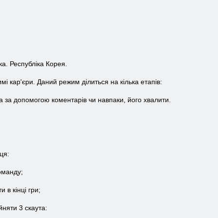
а. Республіка Корея.
имі кар'єри. Даний режим ділиться на кілька етапів:
а за допомогою коментарів чи навпаки, його хвалити.
ця:
оманду;
 в кінці гри;
няти 3 скаута: