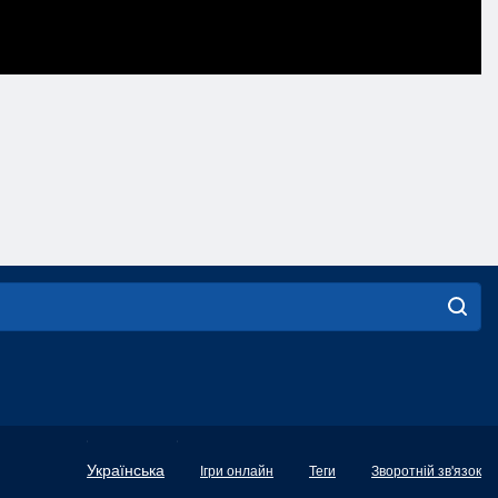
English
Українська
Ігри онлайн
Теги
Зворотній зв'язок