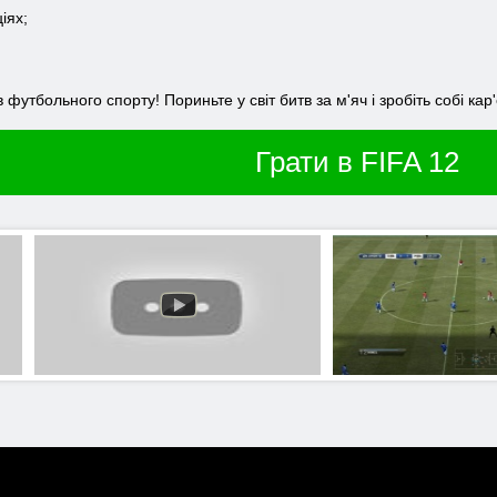
іях;
 футбольного спорту! Пориньте у світ битв за м'яч і зробіть собі кар
Грати в FIFA 12