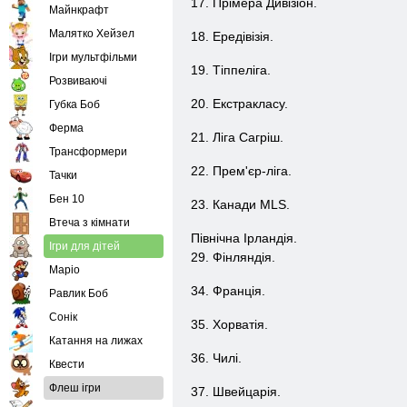
17. Прімера Дивізіон.
Майнкрафт
Малятко Хейзел
18. Ередівізія.
Ігри мультфільми
19. Тіппеліга.
Розвиваючі
20. Екстракласу.
Губка Боб
Ферма
21. Ліга Сагріш.
Трансформери
22. Прем'єр-ліга.
Тачки
Бен 10
23. Канади MLS.
Втеча з кімнати
Північна Ірландія.
Ігри для дітей
29. Фінляндія.
Маріо
34. Франція.
Равлик Боб
Сонік
35. Хорватія.
Катання на лижах
36. Чилі.
Квести
Флеш ігри
37. Швейцарія.