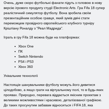
Очень, дуже скоро футбольні фанати підуть з головою в нову
версію ігрового продукту студії Electronic Arts. Гра Fifa 18 супер
реалістичний симулятор футболу. Вона зробила своїм
презентаційним особою гравця, який зумів двічі стати
переможцем провідного європейського клубного турніру
Кріштіану Роналду з "Реал Мадрида".
Іграть в гру Fifa 18 можна буде на платформах:
Xbox One
ПК
Switch Nintendo
PS4 і PS3
Xbox 360
Унікальние технологіі
Настоящіе шанувальники футболу можуть його дивитися
цілодобово, а якщо грати на віртуальному полі, то в будь-яких
проявах. Природно, перевага віддається якісним проектам з
великими можливостями і красивою, деталізованої графікою.
До таких просунутим забавам відноситься і FIFA 18, яка