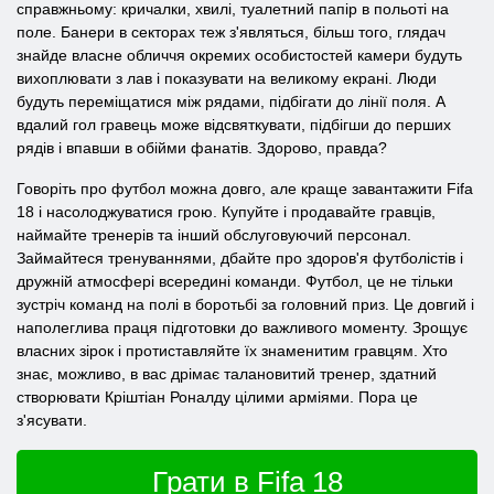
справжньому: кричалки, хвилі, туалетний папір в польоті на
поле. Банери в секторах теж з'являться, більш того, глядач
знайде власне обличчя окремих особистостей камери будуть
вихоплювати з лав і показувати на великому екрані. Люди
будуть переміщатися між рядами, підбігати до лінії поля. А
вдалий гол гравець може відсвяткувати, підбігши до перших
рядів і впавши в обійми фанатів. Здорово, правда?
Говоріть про футбол можна довго, але краще завантажити Fifa
18 і насолоджуватися грою. Купуйте і продавайте гравців,
наймайте тренерів та інший обслуговуючий персонал.
Займайтеся тренуваннями, дбайте про здоров'я футболістів і
дружній атмосфері всередині команди. Футбол, це не тільки
зустріч команд на полі в боротьбі за головний приз. Це довгий і
наполеглива праця підготовки до важливого моменту. Зрощує
власних зірок і протиставляйте їх знаменитим гравцям. Хто
знає, можливо, в вас дрімає талановитий тренер, здатний
створювати Кріштіан Роналду цілими арміями. Пора це
з'ясувати.
Грати в Fifa 18