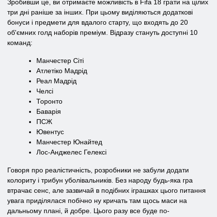
Зробивши це, ви отримаєте можливість в Fifa 18 грати на цілих
три дні раніше за інших. При цьому виділяються додаткові
бонуси і предмети для вдалого старту, що входять до 20
об'ємних голд наборів преміум. Відразу стануть доступні 10
команд:
Манчестер Сіті
Атлетіко Мадрід
Реал Мадрід
Челсі
Торонто
Баварія
ПСЖ
Ювентус
Манчестер Юнайтед
Лос-Анджелес Гелексі
Говоря про реалістичність, розробники не забули додати
колориту і трибун уболівальників. Без народу будь-яка гра
втрачає сенс, але зазвичай в подібних іграшках цього питання
увага приділялася побічно ну кричать там щось маси на
дальньому плані, й добре. Цього разу все буде по-