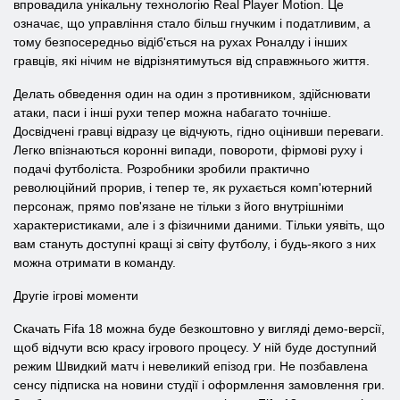
впровадила унікальну технологію Real Player Motion. Це
означає, що управління стало більш гнучким і податливим, а
тому безпосередньо відіб'ється на рухах Роналду і інших
гравців, які нічим не відрізнятимуться від справжнього життя.
Делать обведення один на один з противником, здійснювати
атаки, паси і інші рухи тепер можна набагато точніше.
Досвідчені гравці відразу це відчують, гідно оцінивши переваги.
Легко впізнаються коронні випади, повороти, фірмові руху і
подачі футболіста. Розробники зробили практично
революційний прорив, і тепер те, як рухається комп'ютерний
персонаж, прямо пов'язане не тільки з його внутрішніми
характеристиками, але і з фізичними даними. Тільки уявіть, що
вам стануть доступні кращі зі світу футболу, і будь-якого з них
можна отримати в команду.
Другіе ігрові моменти
Скачать Fifa 18 можна буде безкоштовно у вигляді демо-версії,
щоб відчути всю красу ігрового процесу. У ній буде доступний
режим Швидкий матч і невеликий епізод гри. Не позбавлена ​​
сенсу підписка на новини студії і оформлення замовлення гри.