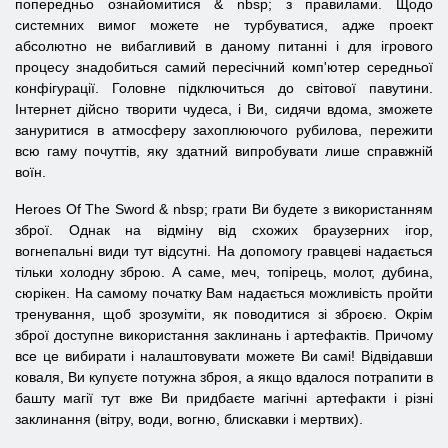
попередньо ознайомитися & nbsp; з правилами. Щодо
системних вимог можете не турбуватися, адже проект
абсолютно не вибагливий в даному питанні і для ігрового
процесу знадобиться самий пересічний комп'ютер середньої
конфігурації. Головне підключиться до світової павутини.
Інтернет дійсно творити чудеса, і Ви, сидячи вдома, зможете
зануритися в атмосферу захоплюючого рубилова, пережити
всю гаму почуттів, яку здатний випробувати лише справжній
воїн.
Heroes
Of
The
Sword
& nbsp; грати Ви будете з використанням
зброї. Однак на відміну від схожих браузерних ігор,
вогнепальні види тут відсутні. На допомогу гравцеві надається
тільки холодну зброю. А саме, меч, топірець, молот, дубина,
сюрікен. На самому початку Вам надається можливість пройти
тренування, щоб зрозуміти, як поводитися зі зброєю. Окрім
зброї доступне використання заклинань і артефактів. Причому
все це вибирати і налаштовувати можете Ви самі! Відвідавши
коваля, Ви купуєте потужна зброя, а якщо вдалося потрапити в
башту магії тут вже Ви придбаєте магічні артефакти і різні
заклинання (вітру, води, вогню, блискавки і мертвих).