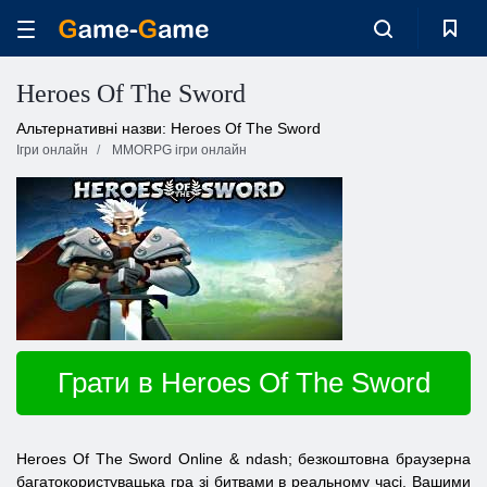
Heroes Of The Sword
Альтернативні назви: Heroes Of The Sword
Ігри онлайн
MMORPG ігри онлайн
Грати в Heroes Of The Sword
Heroes
Of
The
Sword
Online
& ndash; безкоштовна браузерна
багатокористувацька гра зі битвами в реальному часі. Вашими