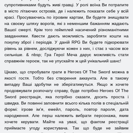
супротивниками будуть живі гравці. У ролі воїна Ви потрапите
в місто літаючих островів, де і належить показати себе у всій
красі. Просуваючись по ігровим картам, Ви будете знищувати
на своєму шляху ворогів, які з неменшим бажанням жадають
Вашої смерті. Крім того геймплей насичений різноманітними
завданнями. Квести дають можливість заробляти кошти на
покупку зброї і періодів. У даній RPG Ви будете підкорювати
рівень за рівнем, досліджуючи кожен з них, і стає з часом все
сильніше. & nbsp; Гра Герої Меча дарує можливість стати
справжнім героєм, так не упускайте ж цей унікальний шанс!
Цікаво, що спробувати грати в
Heroes
Of
The
Sword
можна в
якості гостя. Тобто без створення аккаунта. Але в такому
випадку Ваші здобутки не зберігатимуться. Якщо ж хочете
продовжувати розпочату справу, буде потрібно
Heroes
Of
The
Sword
реєстрація, яка потрібно сказати, досить проста і
швидка. Ви повинні заповнити всього кілька полів в спеціальній
формі: ігрове ім'я, емейл, пароль, повтор пароля, дата
народження. Але перш належить вибрати персонажа, яким
хочете керувати. Майте на увазі, що фактом реєстрації
приймаєте угоду користувача. Так що буде не зайвим