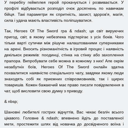
У перебігу геймплея герой прокачується і розвивається. У
профілі відбувається розподіл очок досягнень по навичкам
бійця. Такі параметри як спритність, захист, здоров'я, магія,
сила і удача мають властивість поліпшуватися.
Так,
Heroes
Of
The
Sword
гра & ndash; це світ вируючих
пригод, світ, в якому небезпека підстерігає з усіх боків. Чого
тільки варті сутички між рішуче налаштованими суперниками
на арені. Вносить різноманітність в ігровий процес і наявність
декількох режимів: поодинці, стінка на стінку або захоплення
прапора. Випробувати себе можна в кожному з них! Але окрім
незабутніх боїв,
Heroes
Of
The
Sword
онлайн здатна
похвалитися наявністю спеціального чату, завдяки якому люди
знаходять собі як приємних співрозмовників, так і щирих
товаришів. Кожен бажаючий має право писати повідомлення в
чат, щоб висловити свою думку з приводу.
& nbsp;
Шановні любителі гострих відчуттів, Вас чекає безліч всього
цікавого. Головне & ndash; впевнено йдіть до поставленої
мети, простежити шлях від новачка до досвідченого воїна і