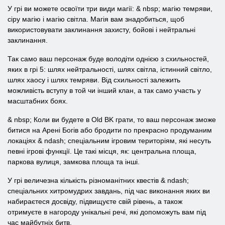
У грі ви можете освоїти три види магії: & nbsp; магію темряви,
сіру магію і магію світла. Магія вам знадобиться, щоб
використовувати заклинання захисту, бойові і нейтральні
заклинання.
Так само ваш персонаж буде володіти однією з схильностей,
яких в грі 5: шлях нейтральності, шлях світла, істинний світло,
шлях хаосу і шлях темряви. Від схильності залежить
можливість вступу в той чи інший клан, а так само участь у
масштабних боях.
& nbsp; Коли ви будете в Old BK грати, то ваш персонаж зможе
битися на Арені Богів або бродити по прекрасно продуманим
локаціях & ndash; спеціальним ігровим територіям, які несуть
певні ігрові функції. Це такі місця, як: центральна площа,
паркова вулиця, замкова площа та інші.
У грі величезна кількість різноманітних квестів & ndash;
спеціальних хитромудрих завдань, під час виконання яких ви
набираєтеся досвіду, підвищуєте свій рівень, а також
отримуєте в нагороду унікальні речі, які допоможуть вам під
час майбутніх битв.