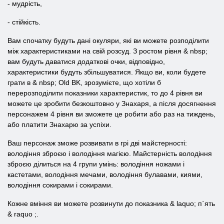
- мудрість,
- стійкість.
Вам спочатку будуть дані окуляри, які ви можете розподілити
між характеристиками на свій розсуд. З ростом рівня & nbsp;
вам будуть даватися додаткові очки, відповідно,
характеристики будуть збільшуватися. Якщо ви, коли будете
грати в & nbsp; Old BK, зрозумієте, що хотіли б
перерозподілити показники характеристик, то до 4 рівня ви
можете це зробити безкоштовно у Знахаря, а після досягнення
персонажем 4 рівня ви зможете це робити або раз на тиждень,
або платити Знахарю за успіхи.
Ваш персонаж зможе розвивати в грі дві майстерності:
володіння зброєю і володіння магією. Майстерність володіння
зброєю ділиться на 4 групи умінь: володіння ножами і
кастетами, володіння мечами, володіння булавами, киями,
володіння сокирами і сокирами.
Кожне вміння ви можете розвинути до показника & laquo; п`ять
& raquo ;.