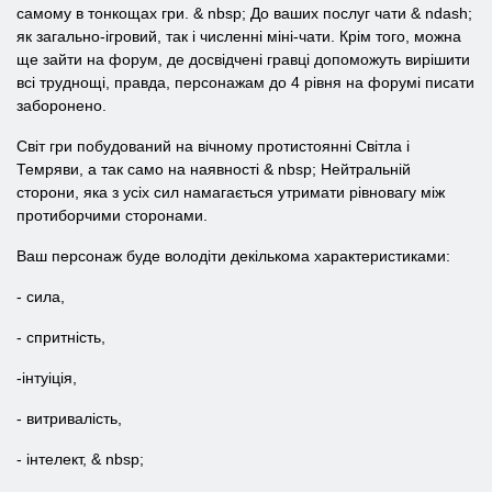
самому в тонкощах гри. & nbsp; До ваших послуг чати & ndash;
як загально-ігровий, так і численні міні-чати. Крім того, можна
ще зайти на форум, де досвідчені гравці допоможуть вирішити
всі труднощі, правда, персонажам до 4 рівня на форумі писати
заборонено.
Світ гри побудований на вічному протистоянні Світла і
Темряви, а так само на наявності & nbsp; Нейтральній
сторони, яка з усіх сил намагається утримати рівновагу між
протиборчими сторонами.
Ваш персонаж буде володіти декількома характеристиками:
- сила,
- спритність,
-інтуіція,
- витривалість,
- інтелект, & nbsp;