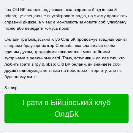
Гра Old BK володіє родзинкою, яка відрізняє її від інших &
ndash; це спеціальне внутріігрового радіо, на якому працюють
справжні ді-джеї, а у вас є можливість замовити собі улюблену
пісню або передати комусь привіт.
Онлайн гра Бійцівський клуб Олд БК продовжує традиції однієї
з перших браузерних ігор Combats, яка славилася своїм
єдиним духом, традиціями товариства і масштабними
зустрічами в реальному світі. Тому, вступивши до лав тих, хто
любить грати в гру & nbsp; Old BK онлайн, ви знайдете собі
друзів і однодумців не тільки на просторах інтернету, але і в
буденному житті.
& nbsp;
Грати в Бійцівський клуб
ОлдБК