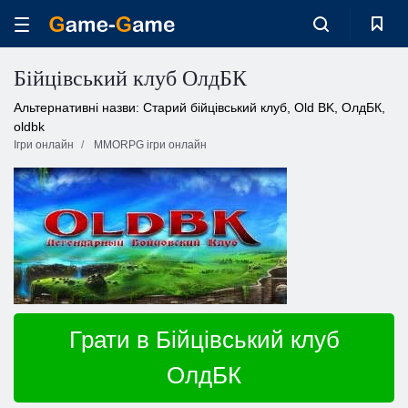
Бійцівський клуб ОлдБК
Альтернативні назви: Старий бійцівський клуб, Old BK, ОлдБК,
oldbk
Ігри онлайн
MMORPG ігри онлайн
Грати в Бійцівський клуб
ОлдБК