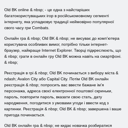
Old BK online & nbsp; - це одна з найстаріших
багатокористувацьких ігор в російськомовному сегменті
інтернету, яка успадковує традиції неймовірно популярної
свого часу гри Combats.
Онлайн гра & nbsp; Old BK & nbsp; не висуває до комп'ютера
користувача особливих вимог, потрібно тільки інтернет-
браузер, найкраще Internet Explorer. Творці підкреслюють, що
& nbsp; грати в онлайн гру Old BK можна навіть на смартфоні.
& nbsp;
Реєстрація в грі & nbsp; Old BK починається з вибору міста &
ndash; Avalon City або Capital City. Потім Old BK онлайн
реєстрація & nbsp; попросить вас ввести бажане ім'я
персонажа, адреса своєї електронної поштової скриньки,
пароль, повторити пароль, вказати свою стать, дату
народження, погодитися з умовами угоди і ввести код з
картинки. Реєстрація & nbsp; Old BK & nbsp; завершена і ваше
пригода починається.
Old BK онлайн гра & nbsp; не кидає новачка розбиратися