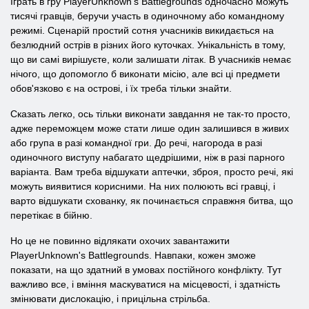
Іграть в гру PlayerUnknown's Battlegrounds одночасно можуть
тисячі гравців, беручи участь в одиночному або командному
режимі. Сценарій простий сотня учасників викидається на
безлюдний острів в різних його куточках. Унікальність в тому,
що ви самі вирішуєте, коли залишати літак. В учасників немає
нічого, що допомогло б виконати місію, але всі ці предмети
обов'язково є на острові, і їх треба тільки знайти.
Сказать легко, ось тільки виконати завдання не так-то просто,
адже переможцем може стати лише один залишився в живих
або група в разі командної гри. До речі, нагорода в разі
одиночного виступу набагато щедрішими, ніж в разі парного
варіанта. Вам треба відшукати аптечки, зброя, просто речі, які
можуть виявитися корисними. На них полюють всі гравці, і
варто відшукати схованку, як починається справжня битва, що
перетікає в бійню.
Но це не повинно відлякати охочих завантажити
PlayerUnknown's Battlegrounds. Навпаки, кожен зможе
показати, на що здатний в умовах постійного конфлікту. Тут
важливо все, і вміння маскуватися на місцевості, і здатність
змінювати дислокацію, і прицільна стрільба.