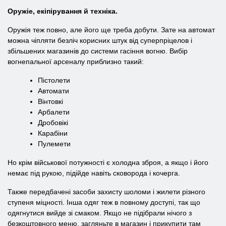
Оружіе, екіпірування й техніка.
Оружія теж повно, але його ще треба добути. Зате на автомат
можна чіпляти безліч корисних штук від суперпріцелов і
збільшених магазинів до системи гасіння вогню. Вибір
вогнепальної арсеналу приблизно такий:
Пістолети
Автомати
Вінтовкі
Арбалети
Дробовікі
Карабіни
Пулемети
Но крім військової потужності є холодна зброя, а якщо і його
немає під рукою, підійде навіть сковорода і кочерга.
Также передбачені засоби захисту шоломи і жилети різного
ступеня міцності. Інша одяг теж в повному доступі, так що
одягнутися вийде зі смаком. Якщо не підібрали нічого з
безкоштовного меню, загляньте в магазин і прикупити там