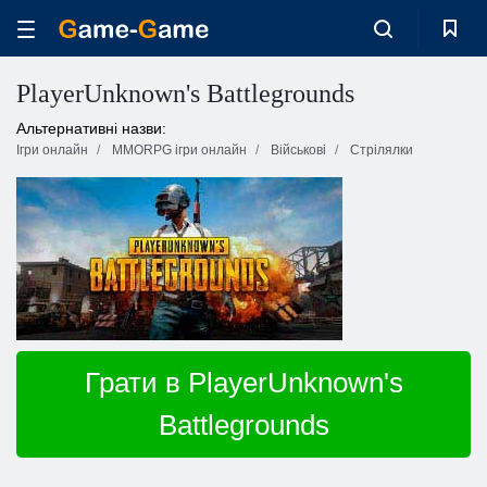
PlayerUnknown's Battlegrounds
Альтернативні назви:
Ігри онлайн
MMORPG ігри онлайн
Військові
Стрілялки
Грати в PlayerUnknown's
Battlegrounds