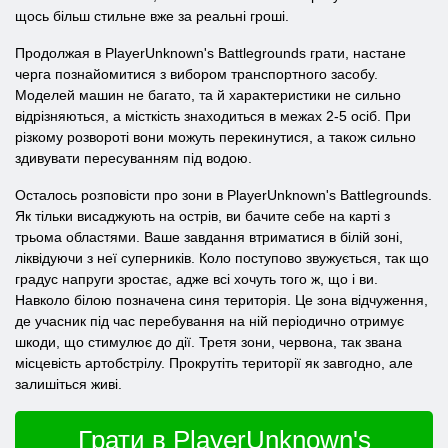
щось більш стильне вже за реальні гроші.
Продолжая в PlayerUnknown's Battlegrounds грати, настане
черга познайомитися з вибором транспортного засобу.
Моделей машин не багато, та й характеристики не сильно
відрізняються, а місткість знаходиться в межах 2-5 осіб. При
різкому розвороті вони можуть перекинутися, а також сильно
здивувати пересуванням під водою.
Осталось розповісти про зони в PlayerUnknown's Battlegrounds.
Як тільки висаджують на острів, ви бачите себе на карті з
трьома областями. Ваше завдання втриматися в білій зоні,
ліквідуючи з неї суперників. Коло поступово звужується, так що
градус напруги зростає, адже всі хочуть того ж, що і ви.
Навколо білою позначена синя територія. Це зона відчуження,
де учасник під час перебування на ній періодично отримує
шкоди, що стимулює до дії. Третя зони, червона, так звана
місцевість артобстрілу. Прокрутіть території як завгодно, але
залишіться живі.
Грати в PlayerUnknown's