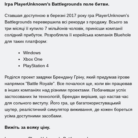
Ігра PlayerUnknown's Battlegrounds поле битви.
Ставшая доступною в березні 2017 року гра PlayerUnknown's
Battlegrounds перевершила всі рекорди з продажу. Всього за
три місяці її купило 7 мільйонів чоловік, принісши компанії
солідний прибуток. Розробляла її корейська компанія Bluehole
для таких платформ:
Windows
Xbox One
PlayStation 4
Роділся проект завдяки Брендану Гріну, який придумав ігрове
напрямок "Battle Royale". Все почалося ще, коли він працював
в інших компаніях над різними проектами. Побачивши успіх
застосованих їм технологій, Брендан вирішив, що настав час
для сольного виступу. Його гра, це багатокористувацький
шутер, реалістичний симулятор виживання, де кожен бореться
усіма доступними засобами.
Вижіть за всяку ціну.