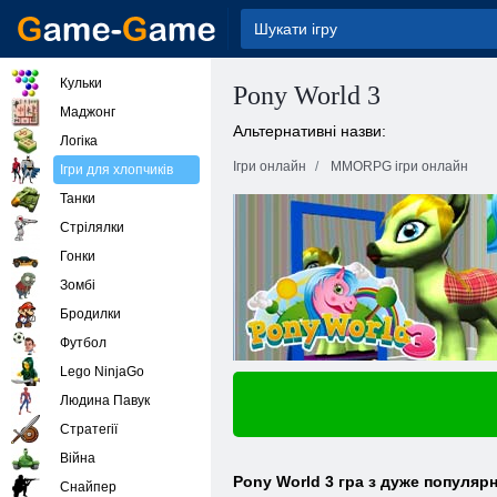
Кульки
Pony World 3
Маджонг
Альтернативні назви:
Логіка
Ігри онлайн
MMORPG ігри онлайн
Ігри для хлопчиків
Танки
Стрілялки
Гонки
Зомбі
Бродилки
Футбол
Lego NinjaGo
Людина Павук
Стратегії
Війна
Pony World 3 гра з дуже популяр
Снайпер