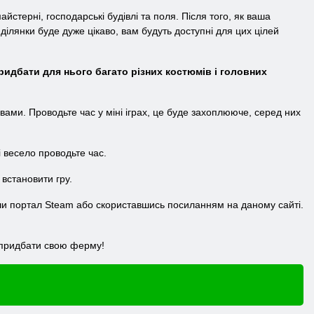
айстерні, господарські будівлі та поля. Після того, як ваша
лянки буде дуже цікаво, вам будуть доступні для цих цілей
ридбати для нього багато різних костюмів і головних
вами. Проводьте час у міні іграх, це буде захоплююче, серед них
 весело проводьте час.
 встановити гру.
вши портал Steam або скориставшись посиланням на даному сайті.
х придбати свою ферму!