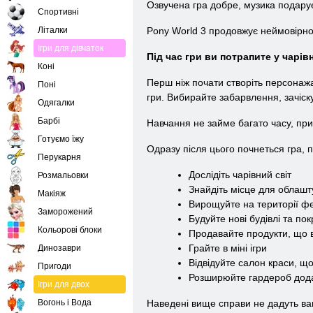
Озвучена гра добре, музика подарує
Спортивні
Літалки
Pony World 3 продовжує неймовірно 
Ігри для дівчаток
Під час гри ви потрапите у чарівн
Коні
Перш ніж почати створіть персонажа
Поні
гри. Вибирайте забарвлення, зачіску
Одягалки
Барбі
Навчання не займе багато часу, при 
Готуємо їжу
Одразу після цього почнеться гра, п
Перукарня
Дослідіть чарівний світ
Розмальовки
Знайдіть місце для облаш
Макіяж
Вирощуйте на території фе
Заморожений
Будуйте нові будівлі та по
Кольорові блоки
Продавайте продукти, що 
Грайте в міні ігри
Динозаври
Відвідуйте салон краси, щ
Пригоди
Розширюйте гардероб додаю
Ігри для двох
Вогонь і Вода
Наведені вище справи не дадуть вам