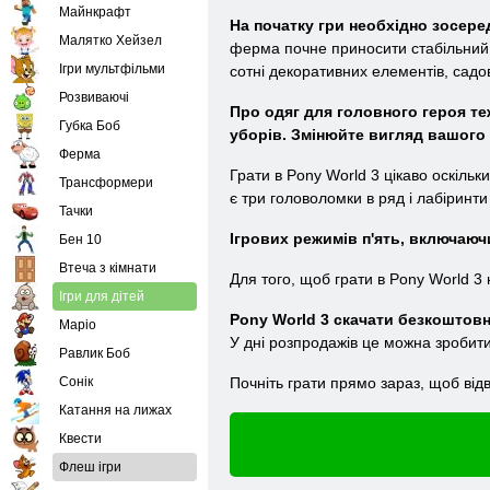
Майнкрафт
На початку гри необхідно зосер
Малятко Хейзел
ферма почне приносити стабільний д
Ігри мультфільми
сотні декоративних елементів, садов
Розвиваючі
Про одяг для головного героя те
Губка Боб
уборів. Змінюйте вигляд вашого 
Ферма
Грати в Pony World 3 цікаво оскіль
Трансформери
є три головоломки в ряд і лабіринти
Тачки
Ігрових режимів п'ять, включаюч
Бен 10
Втеча з кімнати
Для того, щоб грати в Pony World 3
Ігри для дітей
Pony World 3 скачати безкоштовн
Маріо
У дні розпродажів це можна зробити
Равлик Боб
Сонік
Почніть грати прямо зараз, щоб від
Катання на лижах
Квести
Флеш ігри