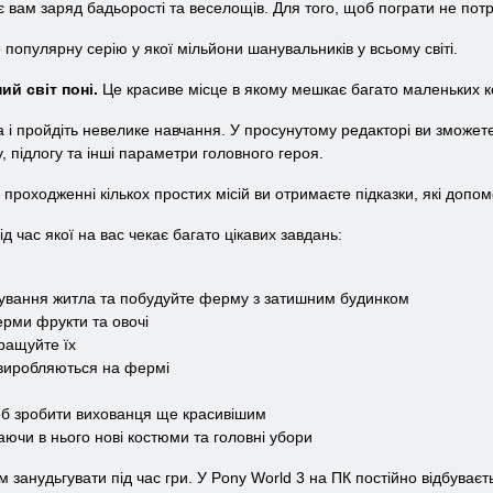
 вам заряд бадьорості та веселощів. Для того, щоб пограти не пот
популярну серію у якої мільйони шанувальників у всьому світі.
ий світ поні.
Це красиве місце в якому мешкає багато маленьких к
 і пройдіть невелике навчання. У просунутому редакторі ви зможете 
, підлогу та інші параметри головного героя.
проходженні кількох простих місій ви отримаєте підказки, які допом
ід час якої на вас чекає багато цікавих завдань:
тування житла та побудуйте ферму з затишним будинком
рми фрукти та овочі
кращуйте їх
виробляються на фермі
об зробити вихованця ще красивішим
чи в нього нові костюми та головні убори
 занудьгувати під час гри. У Pony World 3 на ПК постійно відбуваєт