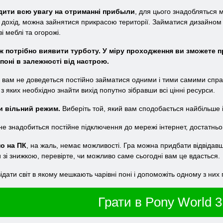
едити всю увагу на отриманні прибыли
, для цього знадобляться м
охід, можна зайнятися прикрасою території. Займатися дизайном ді
і меблі та огорожі.
ж потрібно виявити турботу. У міру проходження ви зможете п
поні в залежності від настрою.
ки вам не доведеться постійно займатися одними і тими самими спра
 з яких необхідно знайти вихід попутно зібравши всі цінні ресурси.
и вільний режим.
Виберіть той, який вам сподобається найбільше і
 не знадобиться постійне підключення до мережі інтернет, достатньо
о на ПК
, на жаль, немає можливості. Гра можна придбати відвіда
 зі знижкою, перевірте, чи можливо саме сьогодні вам це вдасться.
відати світ в якому мешкають чарівні поні і допоможіть одному з ни
Грати в Pony World 3