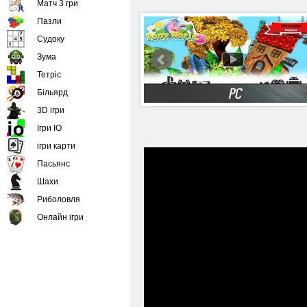
Матч 3 гри
Пазли
Судоку
Зума
Тетріс
Більярд
3D ігри
Ігри IO
ігри карти
Пасьянс
Шахи
Риболовля
Онлайн ігри