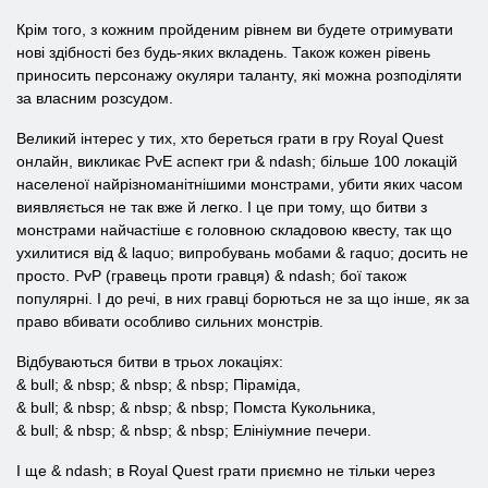
Крім того, з кожним пройденим рівнем ви будете отримувати
нові здібності без будь-яких вкладень. Також кожен рівень
приносить персонажу окуляри таланту, які можна розподіляти
за власним розсудом.
Великий інтерес у тих, хто береться грати в гру Royal Quest
онлайн, викликає PvE аспект гри & ndash; більше 100 локацій
населеної найрізноманітнішими монстрами, убити яких часом
виявляється не так вже й легко. І це при тому, що битви з
монстрами найчастіше є головною складовою квесту, так що
ухилитися від & laquo; випробувань мобами & raquo; досить не
просто. PvP (гравець проти гравця) & ndash; бої також
популярні. І до речі, в них гравці борються не за що інше, як за
право вбивати особливо сильних монстрів.
Відбуваються битви в трьох локаціях:
& bull; & nbsp; & nbsp; & nbsp; Піраміда,
& bull; & nbsp; & nbsp; & nbsp; Помста Кукольника,
& bull; & nbsp; & nbsp; & nbsp; Елініумние печери.
І ще & ndash; в Royal Quest грати приємно не тільки через