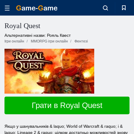
Royal Quest
Альтернативні назви: Рояль Квест
Ігри онлайн
MMORPG ігри онлайн
Фентезі
Грати в Royal Quest
Якщо у шанувальників & laquo; World of Warcraft & raquo; і &
laquo; Lineage 2 & raquo; цілком достатньо можливостей знову