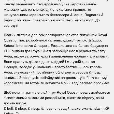
і знову переживати свої ігрові емоції на чергових мало-
мальськи вдалих клонах цих епохальних іграшок, то
шанувальники корейського бестселера & laquo; Ragnarok &
raquo ;, на жаль, практично не мали такої можливості. До
сьогодні.
Благий звісткою для всіх рагнароковцев став випуск гри Royal
Quest online, розробленої калінінградської групою & laquo;
Katauri Interactive & raquo ;. Розрахована на багато браузерна
РПГ онлайн гра Royal Quest запрошує нас в реальність світу
Аура, якому загрожує крах і поневолення чорними алхіміками.
Вони прагнуть дістати досить рідкий і могутній кристал
Еленіум, володіє унікальними властивостями. І ось король
Аура, знеможений постійними облогами агресорів & nbsp;
закликає & nbsp; усіх небайдужих на допомогу собі та своєму
королівству. Чи готові ви вступити в бій? Тоді ласкаво просимо!
Щоб почати грати в онлайн гру Royal Quest, перш ознайомтеся
з системними вимогами розробників, скажемо відразу, вони
досить високі.
& bull; & nbsp; & nbsp; & nbsp; операційна система & ndash; XP
/ Vista, 7;