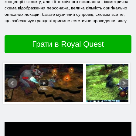
концепції і сюжету, але і її технічного виконання - ізометрична
схема відображення персонажа, велика кількість оригінально
описаних локацій, багате музичний супровід, словом все те,
що забезпечує гравцеві приємне естетичне проведення часу.
Грати в Royal Quest