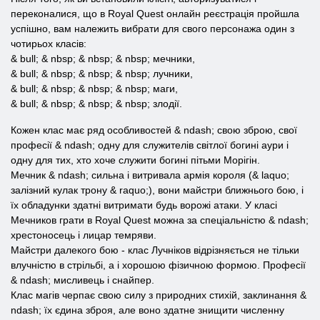
переконалися, що в Royal Quest онлайн реєстрація пройшла
успішно, вам належить вибрати для свого персонажа один з
чотирьох класів:
& bull; & nbsp; & nbsp; & nbsp; мечники,
& bull; & nbsp; & nbsp; & nbsp; лучники,
& bull; & nbsp; & nbsp; & nbsp; маги,
& bull; & nbsp; & nbsp; & nbsp; злодії.
Кожен клас має ряд особливостей & ndash; свою зброю, свої
професії & ndash; одну для служителів світлої богині аури і
одну для тих, хто хоче служити богині пітьми Морігін.
Мечник & ndash; сильна і витривала армія короля (& laquo;
залізний кулак трону & raquo;), вони майстри ближнього бою, і
їх обладунки здатні витримати будь ворожі атаки. У класі
Мечников грати в Royal Quest можна за спеціальністю & ndash;
хрестоносець і лицар темряви.
Майстри далекого бою - клас Лучніков відрізняється не тільки
влучністю в стрільбі, а і хорошою фізичною формою. Професії
& ndash; мисливець і снайпер.
Клас магів черпає свою силу з природних стихій, заклинання &
ndash; їх єдина зброя, але воно здатне знищити численну