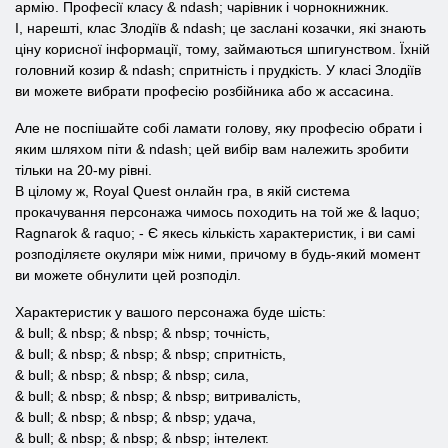
армію. Професії класу & ndash; чарівник і чорнокнижник.
І, нарешті, клас Злодіїв & ndash; це заслані козачки, які знають
ціну корисної інформації, тому, займаються шпигунством. Їхній
головний козир & ndash; спритність і прудкість. У класі Злодіїв
ви можете вибрати професію розбійника або ж ассасина.
Але не поспішайте собі ламати голову, яку професію обрати і
яким шляхом піти & ndash; цей вибір вам належить зробити
тільки на 20-му рівні.
В цілому ж, Royal Quest онлайн гра, в якій система
прокачування персонажа чимось походить на той же & laquo;
Ragnarok & raquo; - Є якесь кількість характеристик, і ви самі
розподіляєте окуляри між ними, причому в будь-який момент
ви можете обнулити цей розподіл.
Характеристик у вашого персонажа буде шість:
& bull; & nbsp; & nbsp; & nbsp; точність,
& bull; & nbsp; & nbsp; & nbsp; спритність,
& bull; & nbsp; & nbsp; & nbsp; сила,
& bull; & nbsp; & nbsp; & nbsp; витривалість,
& bull; & nbsp; & nbsp; & nbsp; удача,
& bull; & nbsp; & nbsp; & nbsp; інтелект.