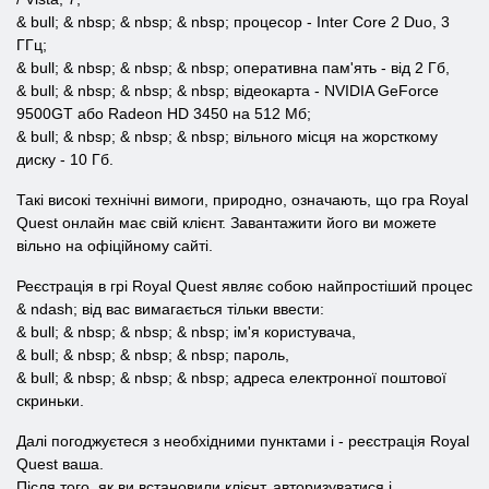
& bull; & nbsp; & nbsp; & nbsp; процесор - Inter Core 2 Duo, 3
ГГц;
& bull; & nbsp; & nbsp; & nbsp; оперативна пам'ять - від 2 Гб,
& bull; & nbsp; & nbsp; & nbsp; відеокарта - NVIDIA GeForce
9500GT або Radeon HD 3450 на 512 Мб;
& bull; & nbsp; & nbsp; & nbsp; вільного місця на жорсткому
диску - 10 Гб.
Такі високі технічні вимоги, природно, означають, що гра Royal
Quest онлайн має свій клієнт. Завантажити його ви можете
вільно на офіційному сайті.
Реєстрація в грі Royal Quest являє собою найпростіший процес
& ndash; від вас вимагається тільки ввести:
& bull; & nbsp; & nbsp; & nbsp; ім'я користувача,
& bull; & nbsp; & nbsp; & nbsp; пароль,
& bull; & nbsp; & nbsp; & nbsp; адреса електронної поштової
скриньки.
Далі погоджуєтеся з необхідними пунктами і - реєстрація Royal
Quest ваша.
Після того, як ви встановили клієнт, авторизуватися і