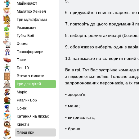
5.
Майнкрафт
Малятко Хейзел
6. придумайте і впишіть пароль, не 
Ігри мультфільми
7. повторіть до цього придуманий п
Розвиваючі
8. виберіть режим активації (безкош
Губка Боб
Ферма
9. обов'язково виберіть один з варіа
Трансформери
10. натискаєте на «створити новий 
Тачки
Бен 10
Ви в грі. Тут Вас зустрічає команда 
Втеча з кімнати
з підкоряються воїнів. Головне завд
запропонованих персонажів, а їх там
Ігри для дітей
Маріо
• здоров'я;
Равлик Боб
• мана;
Сонік
Катання на лижах
• витривалість;
Квести
• броня;
Флеш ігри