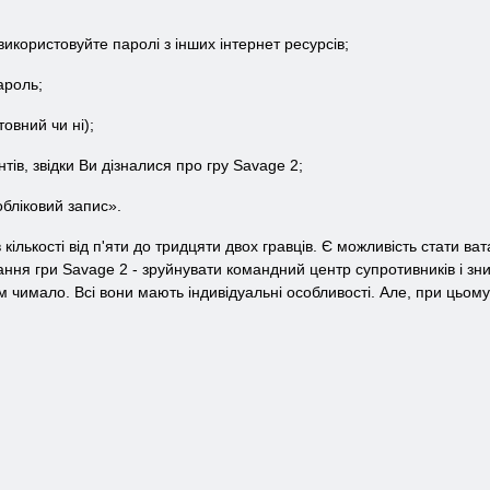
використовуйте паролі з інших інтернет ресурсів;
ароль;
товний чи ні);
нтів, звідки Ви дізналися про гру Savage 2;
обліковий запис».
в кількості від п'яти до тридцяти двох гравців. Є можливість стати в
ання гри Savage 2 - зруйнувати командний центр супротивників і зни
 чимало. Всі вони мають індивідуальні особливості. Але, при цьому,