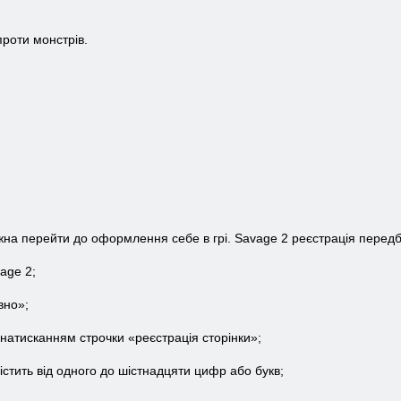
проти монстрів.
на перейти до оформлення себе в грі. Savage 2 реєстрація передб
vage 2;
вно»;
 натисканням строчки «реєстрація сторінки»;
містить від одного до шістнадцяти цифр або букв;