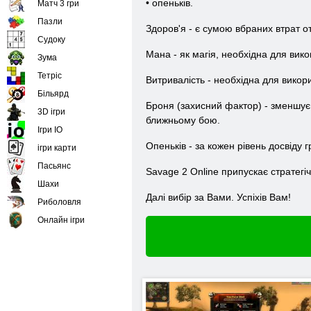
• опеньків.
Матч 3 гри
Пазли
Здоров'я - є сумою вбраних втрат о
Судоку
Мана - як магія, необхідна для вик
Зума
Тетріс
Витривалість - необхідна для викори
Більярд
Броня (захисний фактор) - зменшує 
3D ігри
ближньому бою.
Ігри IO
Опеньків - за кожен рівень досвіду
ігри карти
Пасьянс
Savage 2 Online припускає стратегіч
Шахи
Далі вибір за Вами. Успіхів Вам!
Риболовля
Онлайн ігри