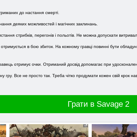
триманих до настання смерті.
онання деяких можливостей і магічних заклинань.
стання стрибків, перегонів і польотів. Не можна допускати витриваліс
отримується в бою збиток. На кожному гравці повинні бути обладунк
 гравець отримує очки. Отриманий досвід допомагає при удосконале
ну гру. Все не просто так. Треба чітко продумати кожен свій крок на
Грати в Savage 2