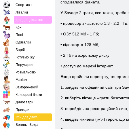
сподівалися фанати.
Спортивні
Літалки
У Savage 2 грати, все також, треба 
Ігри для дівчаток
• процесор з частотою 1,3 - 2,2 ГГц;
Коні
• ОЗУ 512 Мб - 1 Гб;
Поні
Одягалки
• відеокарта 128 Мб;
Барбі
• 2 Гб на жорсткому диску;
Готуємо їжу
Перукарня
• доступ до мережі інтернет.
Розмальовки
Якщо пройшли перевірку, тепер мож
Макіяж
1. зайдіть на офіційний сайт гри Sa
Заморожений
Кольорові блоки
2. виберіть віконце «грати безкошто
Динозаври
3. перейдіть на реєстраційний лист,
Пригоди
Ігри для двох
4. введіть нікнейм (ім'я) героя, що 
Вогонь і Вода