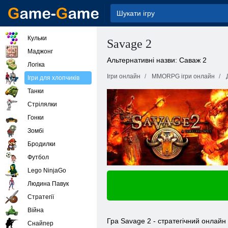
Кульки
Savage 2
Маджонг
Альтернативні назви: Саваж 2
Логіка
Ігри онлайн
MMORPG ігри онлайн
Ігри для хлопчиків
Танки
Стрілялки
Гонки
Зомбі
Бродилки
Футбол
Lego NinjaGo
Людина Павук
Стратегії
Війна
Гра Savage 2 - стратегічний онлай
Снайпер