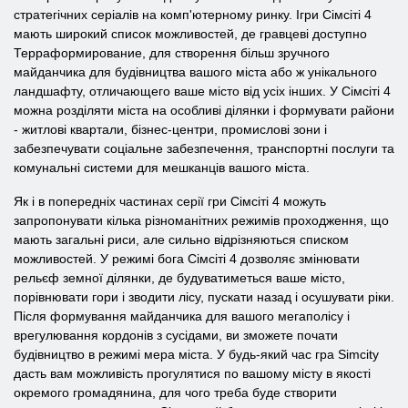
стратегічних серіалів на комп'ютерному ринку. Ігри Сімсіті 4
мають широкий список можливостей, де гравцеві доступно
Терраформирование, для створення більш зручного
майданчика для будівництва вашого міста або ж унікального
ландшафту, отличающего ваше місто від усіх інших. У Сімсіті 4
можна розділяти міста на особливі ділянки і формувати райони
- житлові квартали, бізнес-центри, промислові зони і
забезпечувати соціальне забезпечення, транспортні послуги та
комунальні системи для мешканців вашого міста.
Як і в попередніх частинах серії гри Сімсіті 4 можуть
запропонувати кілька різноманітних режимів проходження, що
мають загальні риси, але сильно відрізняються списком
можливостей. У режимі бога Сімсіті 4 дозволяє змінювати
рельєф земної ділянки, де будуватиметься ваше місто,
порівнювати гори і зводити лісу, пускати назад і осушувати ріки.
Після формування майданчика для вашого мегаполісу і
врегулювання кордонів з сусідами, ви зможете почати
будівництво в режимі мера міста. У будь-який час гра Simcity
дасть вам можливість прогулятися по вашому місту в якості
окремого громадянина, для чого треба буде створити