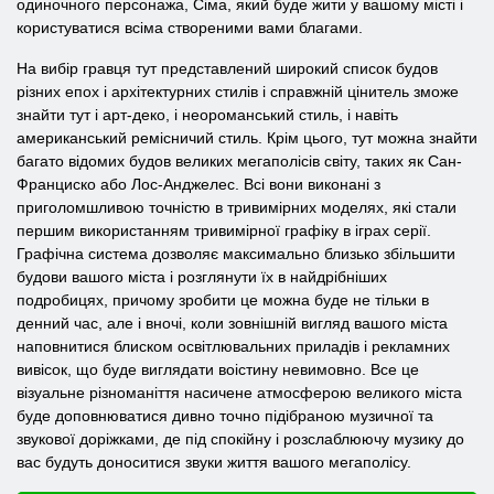
одиночного персонажа, Сіма, який буде жити у вашому місті і
користуватися всіма створеними вами благами.
На вибір гравця тут представлений широкий список будов
різних епох і архітектурних стилів і справжній цінитель зможе
знайти тут і арт-деко, і неороманський стиль, і навіть
американський ремісничий стиль. Крім цього, тут можна знайти
багато відомих будов великих мегаполісів світу, таких як Сан-
Франциско або Лос-Анджелес. Всі вони виконані з
приголомшливою точністю в тривимірних моделях, які стали
першим використанням тривимірної графіку в іграх серії.
Графічна система дозволяє максимально близько збільшити
будови вашого міста і розглянути їх в найдрібніших
подробицях, причому зробити це можна буде не тільки в
денний час, але і вночі, коли зовнішній вигляд вашого міста
наповнитися блиском освітлювальних приладів і рекламних
вивісок, що буде виглядати воістину невимовно. Все це
візуальне різноманіття насичене атмосферою великого міста
буде доповнюватися дивно точно підібраною музичної та
звукової доріжками, де під спокійну і розслаблюючу музику до
вас будуть доноситися звуки життя вашого мегаполісу.