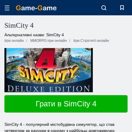
SimCity 4
Альтернативні назви: SimCity 4
Ігри онлайн
MMORPG ігри онлайн
Ігри Стратегії онлайн
Грати в SimCity 4
SimCity 4 - популярний містобудівна симулятор, що став
четвертим за рахунки в одному з найбільш довгоживучих