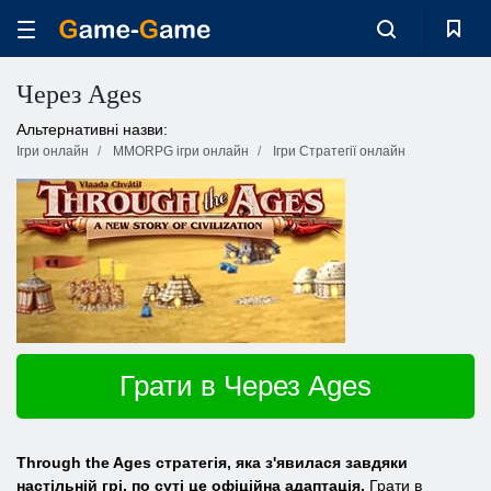
Через Ages
Альтернативні назви:
Ігри онлайн
MMORPG ігри онлайн
Ігри Стратегії онлайн
Грати в Через Ages
Through the Ages стратегія, яка з'явилася завдяки
настільній грі, по суті це офіційна адаптація.
Грати в