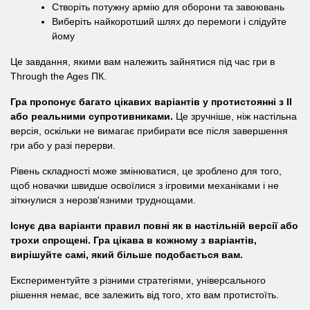
Створіть потужну армію для оборони та завоювань
Виберіть найкоротший шлях до перемоги і слідуйте
йому
Це завдання, якими вам належить зайнятися під час гри в
Through the Ages ПК.
Гра пропонує багато цікавих варіантів у протистоянні з ІІ
або реальними супротивниками.
Це зручніше, ніж настільна
версія, оскільки не вимагає прибирати все після завершення
гри або у разі перерви.
Рівень складності може змінюватися, це зроблено для того,
щоб новачки швидше освоїлися з ігровими механіками і не
зіткнулися з нерозв'язними труднощами.
Існує два варіанти правил повні як в настільній версії або
трохи спрощені. Гра цікава в кожному з варіантів,
вирішуйте самі, який більше подобається вам.
Експериментуйте з різними стратегіями, універсального
рішення немає, все залежить від того, хто вам протистоїть.