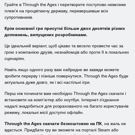
Грайте в Through the Ages і перетворите поступово невелике
плем'я на процвітаючу державу, перевершивши всіх
супротивників.
Крім основної гри присутні більше двох десятків різних
доповнень, випущених розробниками.
Це ідеальний варіант, щоб цікаво та весело провести час за
грою з компанією друзів, незнайомців або проти ІІ в локальних
сценаріях.
Навіть якщо одного разу вам набридне ви завжди можете
зробити перерву і пізніше повернутися, Through the Ages буде
актуальна дуже довго, як і всі настільні ігри.
Перш ніж починати вам необхідно Through the Ages скачати і
встановити на комп'ютер або ноутбук. Інтернет-з'єднання
надалі знадобиться для розрахованого на багато користувачів
режиму, локальні місії доступні офлайн.
Through the Ages скачати безкоштовно на ПК
, на жаль не
вдасться. Придбати гру ви зможете на порталі Steam або