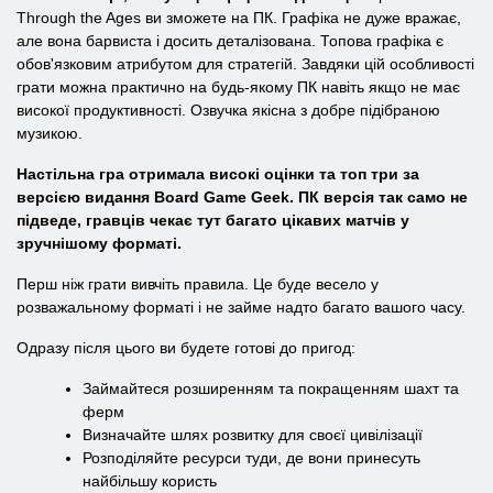
Through the Ages ви зможете на ПК. Графіка не дуже вражає,
але вона барвиста і досить деталізована. Топова графіка є
обов'язковим атрибутом для стратегій. Завдяки цій особливості
грати можна практично на будь-якому ПК навіть якщо не має
високої продуктивності. Озвучка якісна з добре підібраною
музикою.
Настільна гра отримала високі оцінки та топ три за
версією видання Board Game Geek. ПК версія так само не
підведе, гравців чекає тут багато цікавих матчів у
зручнішому форматі.
Перш ніж грати вивчіть правила. Це буде весело у
розважальному форматі і не займе надто багато вашого часу.
Одразу після цього ви будете готові до пригод:
Займайтеся розширенням та покращенням шахт та
ферм
Визначайте шлях розвитку для своєї цивілізації
Розподіляйте ресурси туди, де вони принесуть
найбільшу користь