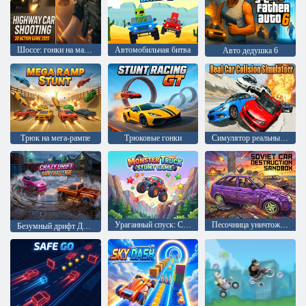
Шоссе: гонки на машинах 3D экшен 2025
Автомобильная битва
Авто дедушка 6
Трюк на мега-рампе
Трюковые гонки
Симулятор реальных автомобильных столкновений
Ураганный спуск: Сложный режим
Песочница уничтожения советских автомобилей
Безумный дрифт Дождь Испытание