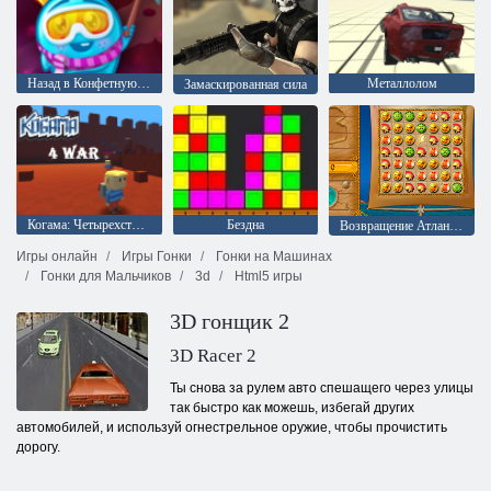
Назад в Конфетную страну 5: Шоколадная гора
Металлолом
Замаскированная сила
Когама: Четырехсторонняя война
Бездна
Возвращение Атлантиды
Игры онлайн
Игры Гонки
Гонки на Машинах
Гонки для Мальчиков
3d
Html5 игры
3D гонщик 2
3D Racer 2
Ты снова за рулем авто спешащего через улицы
так быстро как можешь, избегай других
автомобилей, и используй огнестрельное оружие, чтобы прочистить
дорогу.