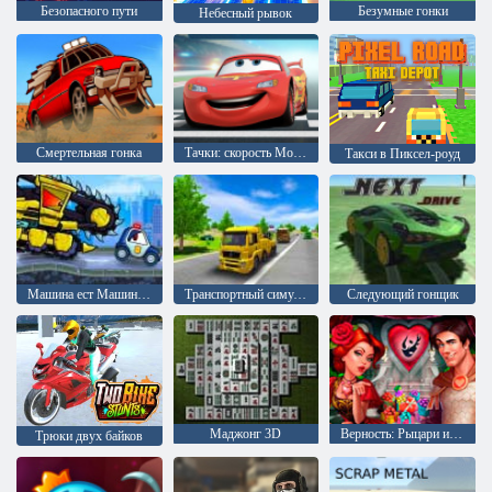
Безопасного пути
Безумные гонки
Небесный рывок
Смертельная гонка
Тачки: скорость Молнии
Такси в Пиксел-роуд
Машина ест Машину: Злые автомобили
Транспортный симулятор вождения
Следующий гонщик
Маджонг 3D
Верность: Рыцари и Принцессы
Трюки двух байков