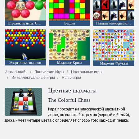
Стрелок пузыря: Сага 2
Бездна
Плитка неожиданностей
Энергичные шарики
Маджонг Криса
Маджонг Фрукты
Игры онлайн
Логические Игры
Настольные игры
Интеллектуальные игры
Html5 игры
Цветные шахматы
The Colorful Chess
Игра проходит на классической шахматной
доске, но вместо 2-х цветов (черный и белый),
доска имеет четыре цвета с определяет способ того как ходит пешка.