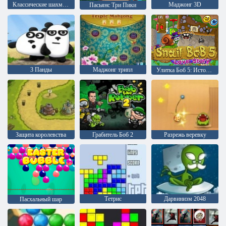
Классические шахматы
Маджонг 3D
Пасьянс Три Пики
3 Панды
Маджонг трипл
Улитка Боб 5: История любви
Защита королевства
Грабитель Боб 2
Разрежь веревку
Тетрис
Дарвинизм 2048
Пасхальный шар