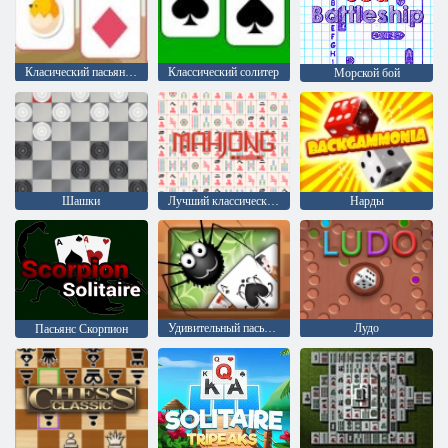
Класический пасьян солитер
Классический солитер
Морской бой
Шашки
Лучший классический маджонг
Нарды
Удивительный пасьянс паука
Лудо
Пасьянс Скорпион