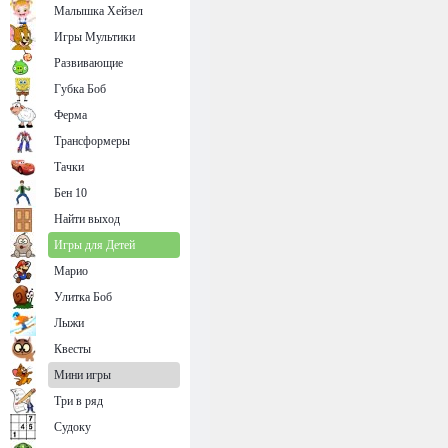
Малышка Хейзел
Игры Мультики
Развивающие
Губка Боб
Ферма
Трансформеры
Тачки
Бен 10
Найти выход
Игры для Детей
Марио
Улитка Боб
Лыжи
Квесты
Мини игры
Три в ряд
Судоку