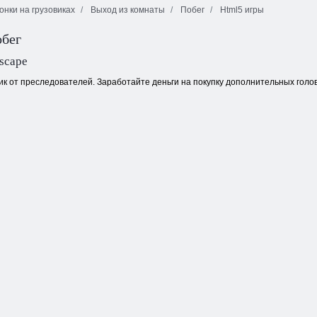
онки на грузовиках
Выход из комнаты
Побег
Html5 игры
обег
Чудовищная
вилла Побег
Побег махаута
Бездна
Escape
ик от преследователей. Заработайте деньги на покупку дополнительных голо