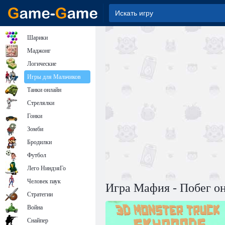
Шарики
Маджонг
Логические
Игры для Мальчиков
Танки онлайн
Стрелялки
Гонки
Зомби
Бродилки
Футбол
Лего НиндзяГо
Человек паук
Игра Мафия - Побег о
Стратегии
Война
Снайпер