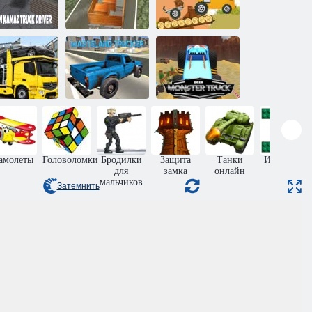
Водитель
оссийского
Симулятор
Грузовик
КАМАЗа
грузовика
экспресс
Автовоз
Дальнобойщик
2020 Грузовик
Грузовик
на пустоши
монстр
амолеты
Головоломки
Бродилки
Защита
Танки
Игры про
для
замка
онлайн
войну
мальчиков
Затемнить