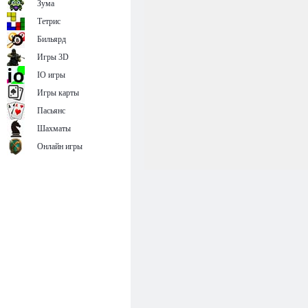
Зума
Тетрис
Бильярд
Игры 3D
IO игры
Игры карты
Пасьянс
Шахматы
Онлайн игры