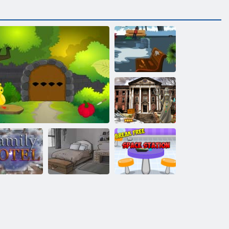
Зеленый парк:
побег
Побег из
заброшенного
университета
Свободная
Семейный
космическая
отель
Побег с заднего двора
Сара
станция