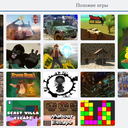
Похожие игры
Грузовая
машина
Внедорожник
Прорыв
Зомби дерби
4x4 Тяжелый
грузовика по
2022
драйв
холмам
Большая
Старинная
плохая
Бег от
деревня 2:
обезьяна
гробницы
побег
Охота на
скрытые
Побег из
Похищенный
объекты: Часть
гробницы
призраками
2