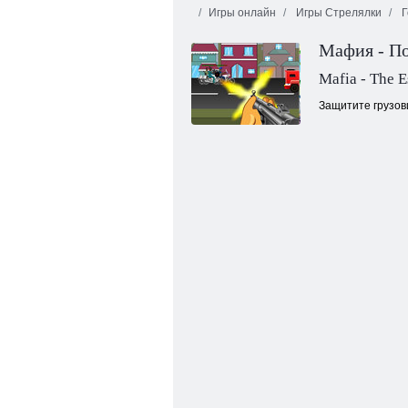
Игры онлайн
Игры Стрелялки
Г
Мафия - П
Mafia - The 
Защитите грузов
Побег из жуткого подвала: эпизод 1