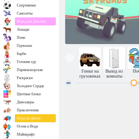
Спортивные
Самолеты
Игры для Девочек
Лошади
Пони
Одевалки
Барби
Готовим еду
Парикмахерская
Гонки на
Выход из
По
грузовиках
комнаты
Раскраски
Холодное Сердце
Цветные блоки
3Д монстр грузовик на воздушной трассе
Динозавры
Приключения
Игры на Двоих
Огонь и Вода
Майнкрафт