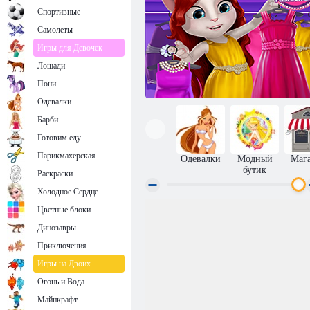
Спортивные
Самолеты
Игры для Девочек
Лошади
Пони
Одевалки
Барби
Готовим еду
Парикмахерская
Одевалки
Модный
Маг
бутик
Раскраски
Холодное Сердце
Цветные блоки
Говорящая Анжела: День моды
Динозавры
Приключения
Игры на Двоих
Огонь и Вода
Майнкрафт