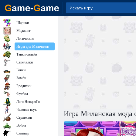
Шарики
Маджонг
Логические
Игры для Мальчиков
Танки онлайн
Стрелялки
Гонки
Зомби
Бродилки
Футбол
Лего НиндзяГо
Человек паук
Игра Миланская мода 
Стратегии
Война
Снайпер