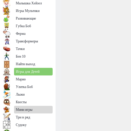
Малышка Хейзел
Игры Мультики
Развивающие
Губка Боб
Ферма
Трансформеры
Тачки
Бен 10
Найти выход
Игры для Детей
Марио
Улитка Боб
Лыжи
Квесты
Мини игры
Три в ряд
Судоку