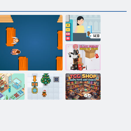
Продуктовый
кассир
Селфи в стиле
Черной
пятницы
Магазин
коллекционных
Волшебный
карточных игр:
магазин
карты, игрушки
репродуктов
Магазин чая мэтая
Магазин робота
и комиксы.