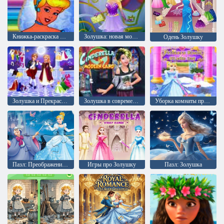
Книжка-раскраска Золушка
Золушка: новая модная одевалка
Одень Золушку
Золушка и Прекрасный Принц
Золушка в современной стране
Уборка комнаты принцессы
Пазл: Преображение Золушки
Игры про Золушку
Пазл: Золушка