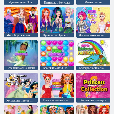
Найди отличия: Золушка
Моана: пазлы
Пятнашки: Золушка
Мисс Королевская красота
Принцессы: Три весенних фестиваля
Диско против королевского стиля
Весёлый матч 3 Тиана
Весёлый матч 3 Покахонтас
Калейдоскопическая мода для девочек
Трансформация в милое животное
Коллекция принцесс
Коллекция пазлов Принцессы