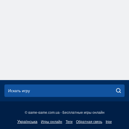
© game-game.com.ua - Бесплатные игры онлайн
English
Українська
Игры онлайн
Теги
Обратная связь
Ігри