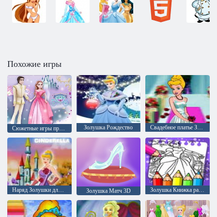
Похожие игры
Золушка Рождество
Свадебное платье Золушки
Сюжетные игры принцессы
Наряд Золушки для вечеринки
Золушка Книжка раскраска
Золушка Матч 3D