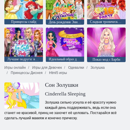
Принцессы слайд
Сладкая тропическая шестнадцатилетняя вечеринка Mia
День рождения Энни на Гаваях
Лучшие подруги: вечеринка в ледяном кафе
Идеальный образ для выпускного вечера
Показ мод с Барби
Игры онлайн
Игры для Девочек
Одевалки
Золушка
Принцессы Диснея
Html5 игры
Сон Золушки
Cinderella Sleeping
Золушка сильно уснула и её красоту нужно
каждый день поддерживать, ведь если она
станет не красивой, принц не захочет её целовать. Постарайся всё
сделать лучший макияж и конечно прическу.