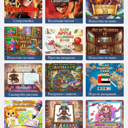
Суперсемейка
Коллекция пазлов "Суперсемейка"
Искусство по номерам 10
Искусство по номерам 11
Простая раскраска с яблоками
Искусство по номерам 12
Раскраски с животными
Игра по раскрашиванию флагов
Скопируйте рисунок