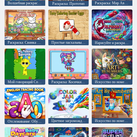
Волшебная раскраска для маленьких художников
Раскраска: Мир Аватара пижама Рози
Раскраска: Прототип
Раскраска: Свинка Пеппа на Пасху
Простые пасхальные раскраски яиц
Нарисуйте и раскрасьте буквы алфавита.
Мой говорящий Спрунки
Раскраска: Косички Лили Лав
Искусство по номерам 8
Цветное загромождение 3D
Искусство по номерам 9
Отслеживание: Обучение