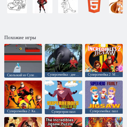
Похожие игры
Суперсемейка - дневное спасение
Суперсемейка 2: Мозаика
Скользкий из Суперсемейки
Суперсемейка 2: Какой у Вас характер
Суперсемейка: пазл
Супергерои пазл