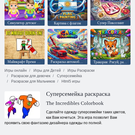
Симулятор детского сада
Супер Пикселинт
Картина с флагом
Майнкрафт Время для раскраски
Раскраска автомобиля
Тракория: Рисуй, раскрашивай и подбирай
Игры онлайн
Игры для Детей
Игры Раскраски
Раскраски для девочек
Суперсемейка
Раскраски для Мальчиков
Html5 игры
Суперсемейка раскраска
The Incredibles Colorbook
Сделайте одежду суперсемейки таких цветов,
как Вам хочеться. Эта игра позволит Вам
проявить свою фантазию дизайнера одежды по полной.