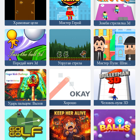
Храмовые цели
Мистер Герой
Зомби стрелялка 3d
Передай мяч 3d
Упругая стрела
Мистер Пуля: Шпионская головоломка
Хорошо
Человек-пуля 3D
Ударь пальцем: Вызов