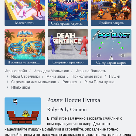
Мастер пули
Двойная защита
Снайперская стрельба стикмена
Пусковая установка для капель
Смертный приговор
Супер взрыв шаров
Игры онлайн
Игры для Мальчиков
Игры на Ловкость
Игры Стрелялки
Мини игры
Прикольные игры
Пушки
Стрелялки для мальчиков
Рикошет
Роли Поли пушка
Html5 игры
Ролли Полли Пушка
Roly-Poly Cannon
В этой игре вам нужно взорвать смайлики с
помощью пушечных ядер. Для этого
нацеливайте пушку на смайлики и стреляйте. Управление только
мышкой, стенки и потолок можно использовать как отражатели, т.е. ядра