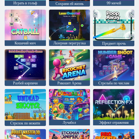
Играть в гольф
99 мячей
Сохрани ей жизнь
Кошачий мяч
Лазерная перегрузка
Предмет прочь
Разбей кирпичи
Рикошет Арена
Стрельба по числам
Лучабол
Эффект отражения
Стрелок по нежити