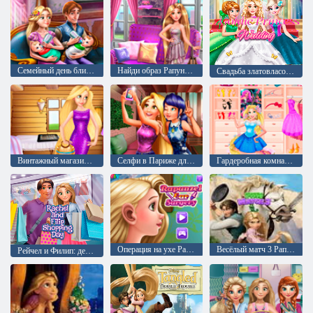
Семейный день близнецов Рапунцель
Найди образ Рапунцель для бала
Свадьба златовласой принцессы
Винтажный магазин принцессы
Селфи в Париже для Инстаграмма
Гардеробная комната сладкой принцессы
Операция на ухе Рапунцель
Весёлый матч 3 Рапунцель
Рейчел и Филип: день шоппинга