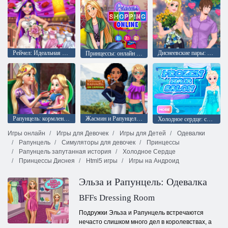
Рейчел: Идеальная свадьба
Диснеевские пары: невероятное свидание
Принцессы: онлайн шопинг
Рапунцель: кормление малышки
Жасмин и Рапунцель на кемпинге
Холодное сердце: салон причесок
Игры онлайн
Игры для Девочек
Игры для Детей
Одевалки
Рапунцель
Симуляторы для девочек
Принцессы
Рапунцель запутанная история
Холодное Сердце
Принцессы Диснея
Html5 игры
Игры на Андроид
Эльза и Рапунцель: Одевалка
BFFs Dressing Room
Подружки Эльза и Рапунцель встречаются
нечасто слишком много дел в королевствах, а