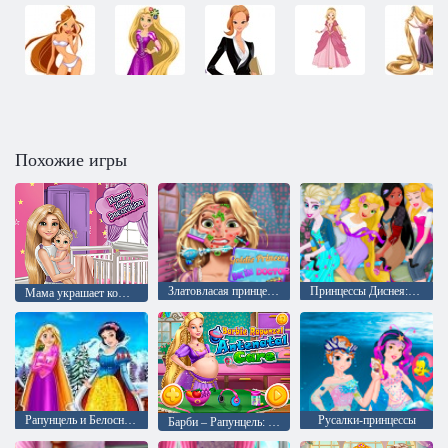
Похожие игры
Златовласая принцесса лечить кожу
Принцессы Диснея: Тандем
Мама украшает комнату
Рапунцель и Белоснежка: Зимняя одевалка
Русалки-принцессы
Барби – Рапунцель: Дородовое наблюдение