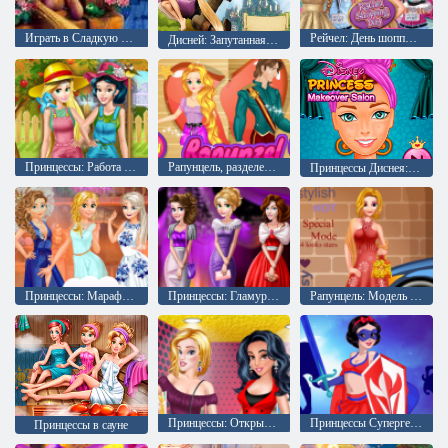
Играть в Сладкую Рапунцель
Рейчел: День шоппинга
Дисней: Запутанная история, двойная проблема
Принцессы: Работа в саду
Рапунцель, разделенный с Флинном
Принцессы Диснея: Салон красоты
Принцессы: Марафон вчечеринок
Принцессы: Гламурный выпускной
Рапунцель: Модель для журнала мод
Принцессы: Открытие художественной галереи
Принцессы Супергерои
Принцессы в сауне