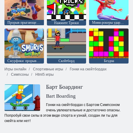
Прорыв прыгающего скейтера 3D
Мини-рокеры ударная сила: Силовой скейт с Долорес
Нажмите Трюки
Смурфики: прорыв на скейте
Скейтборд
Бездна
Игры онлайн
Спортивные игры
Гонки на скейтбордах
Симпсоны
Html5 игры
Барт Боардинг
Bart Boarding
Гонки на скейтбордах с Бартом Симпсоном
очень увлекательные и достаточно опасны.
Попробуй свои силы в этом виде спорта и узнай, создан ли ты для
скейта или нет!