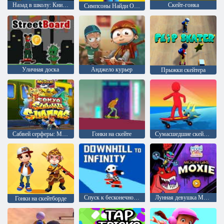
Назад в школу: Книжка-раскраска Симпсоны
Скейт-гонка
Симпсоны Найди Отличия
Уличная доска
Анджело курьер
Прыжки скейтера
Сабвей серферы: Мировой тур Токио Мой тур
Гонки на скейте
Сумасшедшие скейт-гонки
Спуск к бесконечности
Лунная девушка Мокси
Гонки на скейтборде