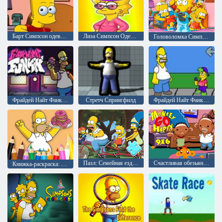
Барт Симпсон одевается
Лиза Симпсон Одевалка
Головоломка Симпсонов
Фрайдей Найт Фанкин Маловероятные соперники: Симпсоны против свинки Пеппы
Стретч Спрингфилд
Фрайдей Найт Фанкин против злого папы
Пазл: Семейная езда Симпсонов
Счастливая обезьянка: уровень 916
Книжка-раскраска: Пончик Симпсонов