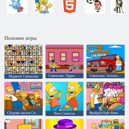
Похожие игры
Симпсоны: Ларри мародёр
Симпсоны: Автомобиль Симпсонов Пазл
Маджонг Симпсоны
Сборник пазлов Симпсоны
Фрайдей Найт Фанкин против Гомера
Пазл Симпсон