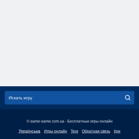
© game-game.com.ua - Бесплатные игры онлайн
English
Українська
Игры онлайн
Теги
Обратная связь
Ігри