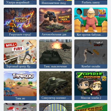
Ультра-аварийный автомобиль 2026
Разбить лампу
Инопланетяне сводят меня с ума
Разрушьте город!
Автомобильная давка на грузовике-монстре
Кот против бабушки. Симулятор кота.
Торговый центр Ярости
Танк: выключение
Комбат онлайн
Симулятор военного танка
Миссия зомби 2
Танк.ио