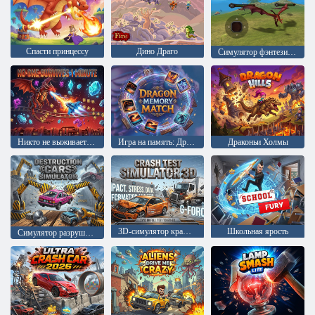
Спасти принцессу
Дино Драго
Симулятор фэнтезийного дракона
Никто не выживает и 1 минуты
Игра на память: Дракон
Драконьи Холмы
3D-симулятор краш-тестов
Школьная ярость
Симулятор разрушения автомобилей