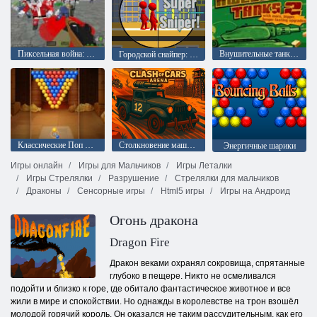
Пиксельная война: Апокалипсис зомби
Внушительные танки 2
Городской снайпер: Супер Снайпер!
Классические Поп Пузыри
Столкновение машин: Арена
Энергичные шарики
Игры онлайн
Игры для Мальчиков
Игры Леталки
Игры Стрелялки
Разрушение
Стрелялки для мальчиков
Драконы
Сенсорные игры
Html5 игры
Игры на Андроид
Огонь дракона
Dragon Fire
Дракон веками охранял сокровища, спрятанные
глубоко в пещере. Никто не осмеливался
подойти и близко к горе, где обитало фантастическое животное и все
жили в мире и спокойствии. Но однажды в королевстве на трон взошёл
молодой горячий король. Он оказался не таким рассудительным, как его