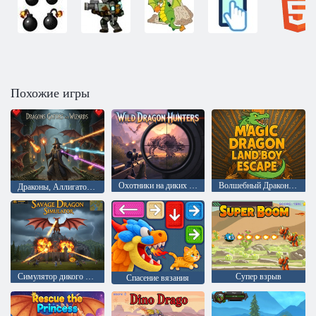
Похожие игры
Охотники на диких драконов
Волшебный Дракон Земляной Мальчик Побег
Драконы, Аллигаторы и Волшебники
Симулятор дикого дракона
Супер взрыв
Спасение вязания