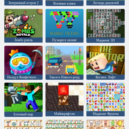
Затерянный остров 2
Легенда джунглей
Военные клики
Зомбз рояль
Пузыри в океане
Маджонг 3D
Назад в Конфетную страну 5: Шоколадная гора
Такси в Пиксел-роуд
Когама: Лифт
Майнкрафт.ио
Маджонг Фрукты
Блочный мир