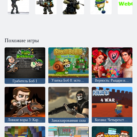
Похожие игры
Улитка Боб 8: история на острове
Верность: Рыцари и Принцессы
Грабитель Боб 1
Ловкие воры 3: Караульная служба
Когама: Четырехсторонняя война
Замаскированная сила