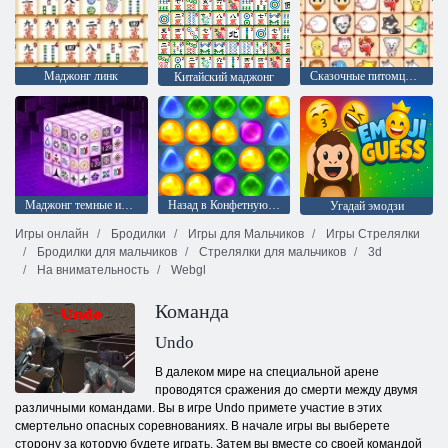
Маджонг линк
Сказочные питомцы связь
Китайский маджонг
Маджонг темные измерения
Назад в Конфетную страну: Эпизод 1
Угадай эмодзи
Игры онлайн
Бродилки
Игры для Мальчиков
Игры Стрелялки
Бродилки для мальчиков
Стрелялки для мальчиков
3d
На внимательность
Webgl
Команда
Undo
В далеком мире на специальной арене
проводятся сражения до смерти между двумя
различными командами. Вы в игре Undo примете участие в этих
смертельно опасных соревнованиях. В начале игры вы выберете
сторону за которую будете играть. Затем вы вместе со своей командой