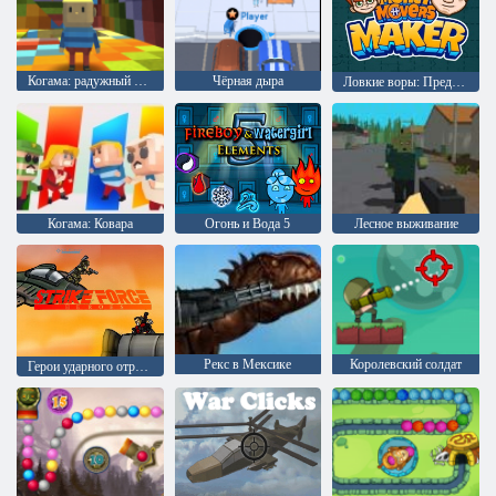
Когама: радужный паркур
Чёрная дыра
Ловкие воры: Предприниматели
Когама: Ковара
Огонь и Вода 5
Лесное выживание
Рекс в Мексике
Королевский солдат
Герои ударного отряда 1