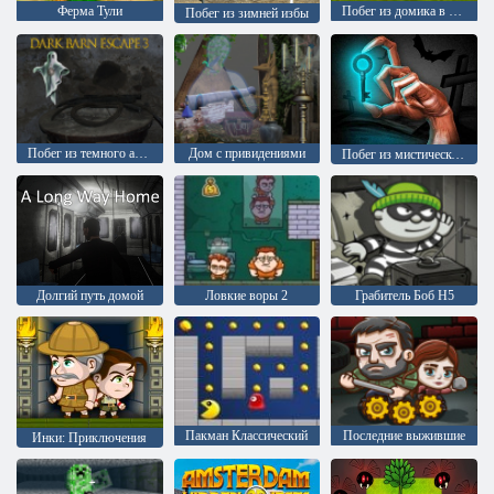
Ферма Тули
Побег из домика в лесу: эпизод 1
Побег из зимней избы
Побег из темного амбара 3
Дом с привидениями
Побег из мистической комнаты
Долгий путь домой
Ловкие воры 2
Грабитель Боб H5
Пакман Классический
Последние выжившие
Инки: Приключения