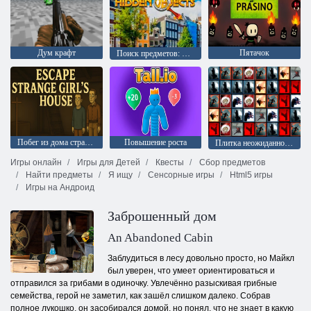
Дум крафт
Пятачок
Поиск предметов: Амстердам
Побег из дома странной девушки
Повышение роста
Плитка неожиданностей
Игры онлайн
Игры для Детей
Квесты
Сбор предметов
Найти предметы
Я ищу
Сенсорные игры
Html5 игры
Игры на Андроид
Заброшенный дом
An Abandoned Cabin
Заблудиться в лесу довольно просто, но Майкл
был уверен, что умеет ориентироваться и
отправился за грибами в одиночку. Увлечённо разыскивая грибные
семейства, герой не заметил, как зашёл слишком далеко. Собрав
полное лукошко, он засобирался домой, но понял, что не знает в какую