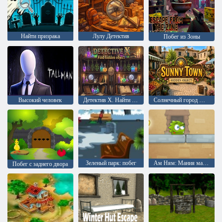
Найти призрака
Лулу Детектив
Побег из Зоны
Высокий человек
Детектив X. Найти спрятанный предмет
Солнечный город Поиск предметов
Зеленый парк: побег
Ам Ням: Мания манго
Побег с заднего двора