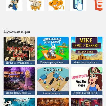
Похожие игры
Мини-игры для инвалидных колясок
Майк потерялся в пустыне: поиск предметов
Побег из старинной деревни
Поиск предметов: Девочка и кот
История любви: Найди кусочек
Сопоставьте их!