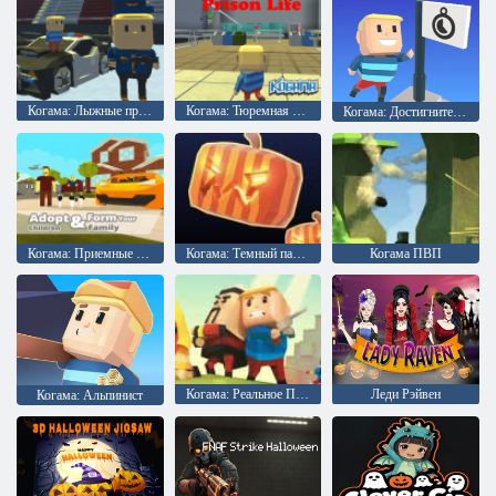
Когама: Лыжные прыжки !!
Когама: Тюремная жизнь
Когама: Достигните флага
Когама: Приемные дети и ваша семья
Когама: Темный паркур
Когама ПВП
Когама: Реальное ПВП
Леди Рэйвен
Когама: Альпинист