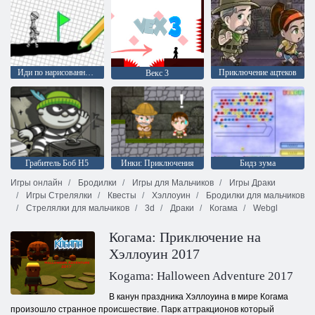
Иди по нарисованному
Приключение ацтеков
Векс 3
Грабитель Боб H5
Инки: Приключения
Бидз зума
Игры онлайн
Бродилки
Игры для Мальчиков
Игры Драки
Игры Стрелялки
Квесты
Хэллоуин
Бродилки для мальчиков
Стрелялки для мальчиков
3d
Драки
Когама
Webgl
Когама: Приключение на
Хэллоуин 2017
Kogama: Halloween Adventure 2017
В канун праздника Хэллоуина в мире Когама
произошло странное происшествие. Парк аттракционов который