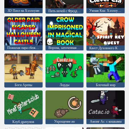
3D Пазл на Хэллоуин
Умная Киа: Хэллоуин 2048
Пять ночей с Фредди: Удар Хэллоуина
Пожилая пара сбежала из замка Хэллоуина
Ворона, заточенная в магической книге
Квест Духовного Ключа
Боги Арены
Лорды
Блочный мир
Укрощение.ио
Амонг Ас: с кошками
Клуб драчунов