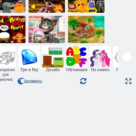
Счастливая
Счастливая
Счастливая
обезьянка:
обезьянка:
обезьянка:
ровень 347
уровень 371
уровень 469
Счастливая
Говорящий
обезьянка:
Том: Киндер
ровень 724
сюрприз
Ферма Тули
аскраски
Три в Ряд
Дизайн
Обучающие
На память
Прыжки
для
девочек
Затемнить