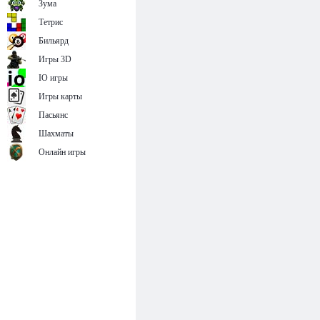
Зума
Тетрис
Бильярд
Игры 3D
IO игры
Игры карты
Пасьянс
Шахматы
Онлайн игры