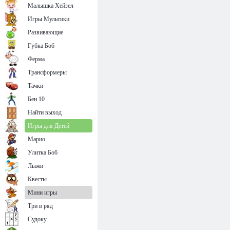
Малышка Хейзел
Игры Мультики
Развивающие
Губка Боб
Ферма
Трансформеры
Тачки
Бен 10
Найти выход
Игры для Детей
Марио
Улитка Боб
Лыжи
Квесты
Мини игры
Три в ряд
Судоку