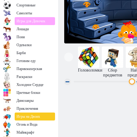
Спортивные
Самолеты
Игры для Девочек
Лошади
Пони
Одевалки
Барби
Готовим еду
Парикмахерская
Головоломки
Сбор
На
предметов
пред
Раскраски
Холодное Сердце
Цветные блоки
Счастливая обезьянка Часть 2
Динозавры
Приключения
Игры на Двоих
Огонь и Вода
Майнкрафт