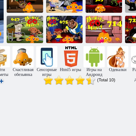
Счастливая
Счастливая
Счастливая
обезьянка:
обезьянка:
обезьянка:
Уровень 25
Уровень 41
уровень 303
у
Счастливая
Счастливая
Счастливая
обезьянка:
обезьянка:
обезьянка:
уровень 647
уровень 675
уровень 714
у
йти
Счастливая
Сенсорные
Html5 игры
Игры на
Одевалки
Р
меты
обезьянка
игры
Андроид
(Total 10)