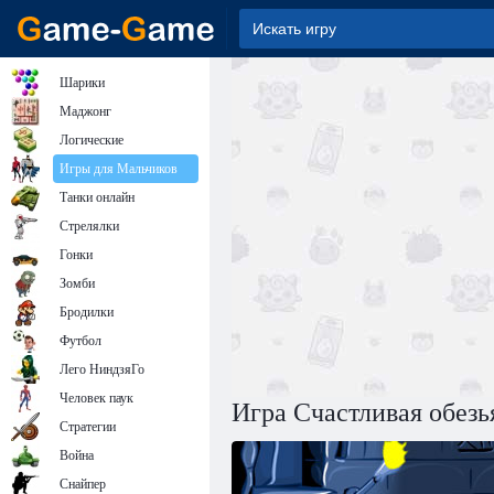
Шарики
Маджонг
Логические
Игры для Мальчиков
Танки онлайн
Стрелялки
Гонки
Зомби
Бродилки
Футбол
Лего НиндзяГо
Человек паук
Игра Счастливая обезь
Стратегии
Война
Снайпер