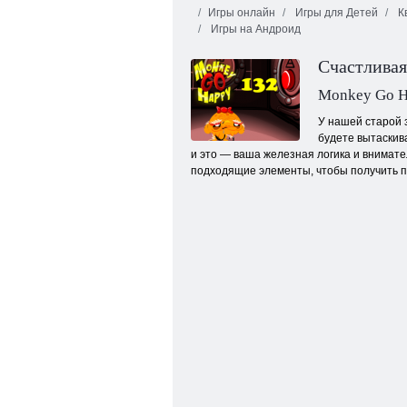
Игры онлайн
Игры для Детей
К
Игры на Андроид
Счастливая
Monkey Go H
У нашей старой 
будете вытаскив
Грабитель Боб 2
и это — ваша железная логика и внимате
подходящие элементы, чтобы получить 