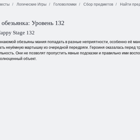
весты
Логические Игры
Головоломки
Сбор предметов
Найти пре
Красный и
Ежедневный
Огонь и Вода 4
Зеленый 2
маджонг
 обезьянка: Уровень 132
appy Stage 132
знакомой обезьяны мания попадать в разные неприятности, особенно её ман
ать неуёмную мартышку из очередной передряги. Героиня оказалась перед т
льность. Они не позволят пропустить явные подсказки и правильно ими воспол
полноценный объект.