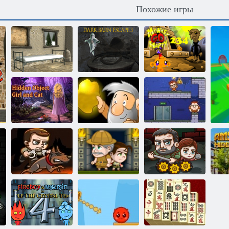
Похожие игры
Побег из
Счастливая
Побег из
темного амбара
обезьянка:
зимней избы
3
уровень 234
Поиск
предметов:
Девочка и кот
Золотоискатель
Ловкие воры 1
Ловкие воры 3:
Караульная
Инки:
Последние
служба
Приключения
выжившие