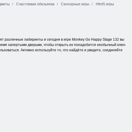
дметы
Счастливая обезьянка
Сенсорные игры
Html5 игры
ят различные лабиринты и сегодня в игре Monkey Go Happy Stage 132 вы
ремя запертыми дверьми, чтобы открыть их понадобится необычный ключ
ьзоваться. Активно используйте то, что найдёте и увидите, соединяйте