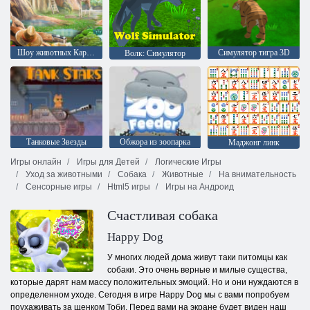
Шоу животных Карлы
Симулятор тигра 3D
Волк: Симулятор
Танковые Звезды
Обжора из зоопарка
Маджонг линк
Игры онлайн
Игры для Детей
Логические Игры
Уход за животными
Собака
Животные
На внимательность
Сенсорные игры
Html5 игры
Игры на Андроид
Счастливая собака
Happy Dog
У многих людей дома живут таки питомцы как
собаки. Это очень верные и милые существа,
которые дарят нам массу положительных эмоций. Но и они нуждаются в
определенном уходе. Сегодня в игре Happy Dog мы с вами попробуем
поухаживать за щенком Тоби. Перед вами на экране будет виден наш