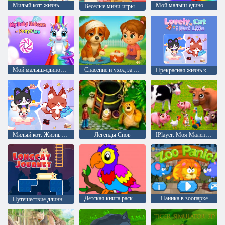
Милый кот: жизнь питомца
Мой малыш-единорог: Уход за пони
Веселые мини-игры для принцесс
Мой малыш-единорог Уход за пони 2
Спасение и уход за потерянными щенками
Прекрасная жизнь кошачьего питомца
Милый кот: Жизнь питомца
Легенды Снов
IPlayer: Моя Маленькая Ферма
Детская книга раскрасок
Паника в зоопарке
Путешествие длинного кота