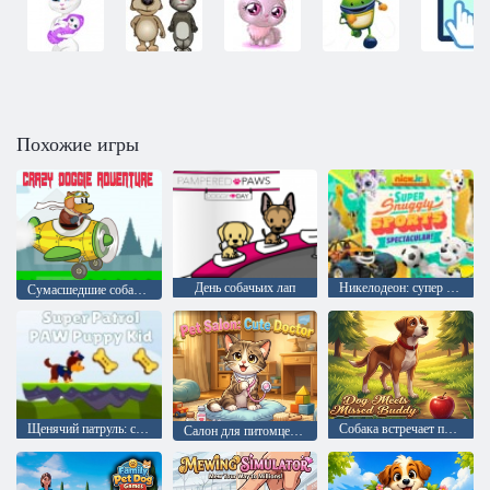
Похожие игры
День собачьих лап
Никелодеон: супер зрелищные виды спорта
Сумасшедшие собачьи приключения
Щенячий патруль: супер лапа
Собака встречает потерянного друга
Салон для питомцев: милый доктор