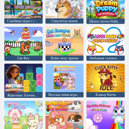
Семейные игры с собаками
Симулятор мемов
Щенок мечты Найди отличия
Гав Фуу
Побег кота: прятки
Любовная головоломка-рисование
Веселые мини-игры для принцессы
Кликер Китти
Животные: Блочная головоломка