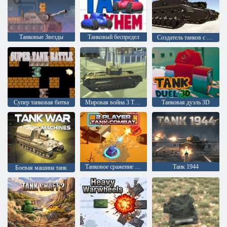
Танковые Звезды
Танковый беспредел
Создатель танков с физикой 3.1
Супер танковая битва
Мировая война 3 Танковая битва
Танковая дуэль 3D
Танковое сражение для 2 игроков
Танк 1944
Боевая машина танк