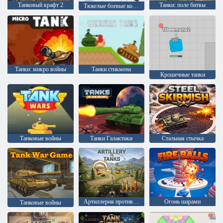
Танковый крафт 2
Танки: поле битвы
Тяжелые боевые колеса
Танки: микро войны
Танки стикмена
Крошечные танки
Танковые войны
Танки Галактики
Стальная стычка
Артиллерия против танков
Огонь шарами
Танковые войны