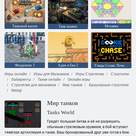
Танковый вызов
Мозаика
Танк выжил
Феодализм 3
Адам и Ева 2
Улицы Сезам: Печенье Чейз для монстров
Игры онлайн
Игры для Мальчиков
Игры Стрелялки
Стратегии
Лабиринты
Танки онлайн
Онлайн игры
Стрелялки для мальчиков
Мир танков
Браузерные стратегии
Webgl
Мир танков
Tanks World
Грядёт большая битва и её не разрешить
обычным стрелковым оружием, в бой вступает
тяжёлая артиллерия и танки. Ваш бронированный друг уже готов к бою