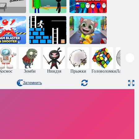
Стикмен
Супергерои и
ервый побег
волшебная
из тюрьмы
Балди в школе
палочка
Говорящий кот
Бегун за
Том: Золотой
рельба пеной
кладом
бег онлайн
Космос
Зомби
Ниндзя
Прыжки
Головоломки
Лабиринты
Затемнить