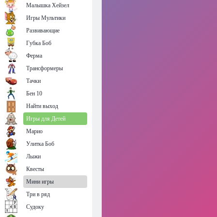
Малышка Хейзел
Игры Мультики
Развивающие
Губка Боб
Ферма
Трансформеры
Тачки
Бен 10
Найти выход
Игры для Детей
Марио
Улитка Боб
Лыжи
Квесты
Мини игры
Три в ряд
Судоку