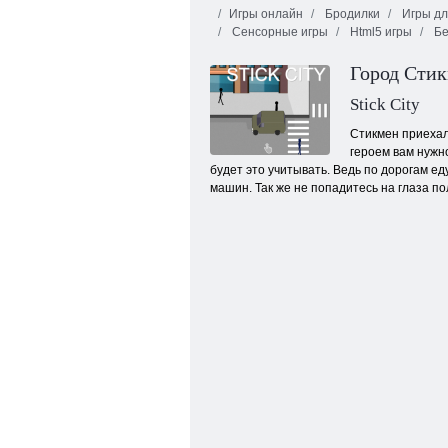
Игры онлайн
Бродилки
Игры дл
Сенсорные игры
Html5 игры
Бе
Город Сти
Stick City
Стикмен приехал 
героем вам нужно
Лисья охота
будет это учитывать. Ведь по дорогам ед
машин. Так же не попадитесь на глаза пол