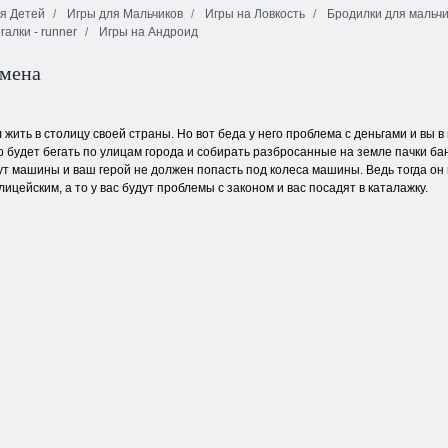
я Детей
Игры для Мальчиков
Игры на Ловкость
Бродилки для мальчи
галки - runner
Игры на Андроид
Улитка Боб 8:
Грабитель Боб
история на
1
острове
Маджонг линк
кмена
жить в столицу своей страны. Но вот беда у него проблема с деньгами и вы в и
 будет бегать по улицам города и собирать разбросанные на земле пачки бан
ут машины и ваш герой не должен попасть под колеса машины. Ведь тогда он п
ицейским, а то у вас будут проблемы с законом и вас посадят в каталажку.