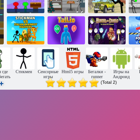
Красный и
зеленый.
Братья
стикмены на
Стикмен
фруктовом
Новый год в
Наказание
П
острове 2
тюрьме
Стикмена 2
Стикмен
против
Итальянского
Повышение
Охотник и
брейнрота
роста
дьявол
Ст
 где
Стикмен
Сенсорные
Html5 игры
Бегалки -
Игры на
бегать
игры
runner
Андроид
(Total 2)