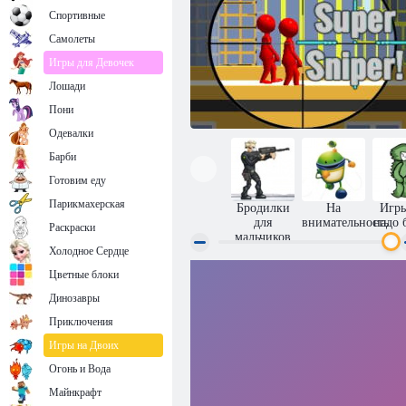
Спортивные
Самолеты
Игры для Девочек
Лошади
Пони
Одевалки
Барби
Готовим еду
Парикмахерская
Бродилки
На
Игры
для
внимательность
надо 
Раскраски
мальчиков
Холодное Сердце
Цветные блоки
Городской снайпер: Супер Снайпер!
Динозавры
Приключения
Игры на Двоих
Огонь и Вода
Майнкрафт