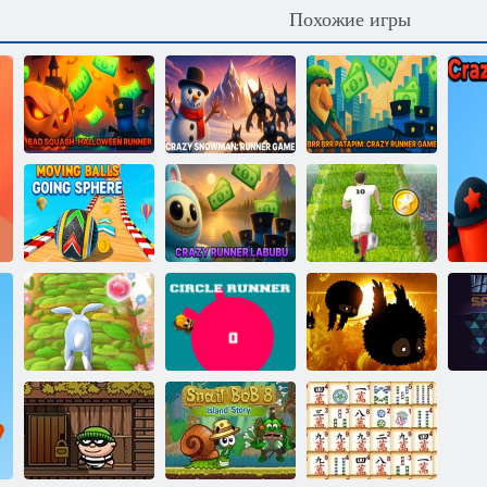
Похожие игры
Брр Брр
Плохая тыква :
Безумный
Патапим:
Бегущий на
снеговик: игра-
Сумасшедшая
Хэллоуин
бегалка
игра-раннер
Движущиеся
Безумный
Евро Футбол
шары - Сфера
бегун Лабубу
Спринт
Беги, не
останавливайся
Бегун по кругу
Плохие земли