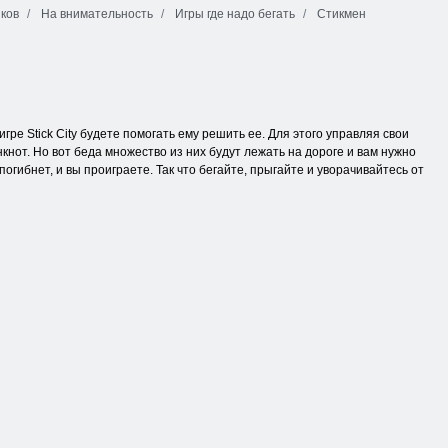
ков
На внимательность
Игры где надо бегать
Стикмен
гре Stick City будете помогать ему решить ее. Для этого управляя свои
кнот. Но вот беда множество из них будут лежать на дороге и вам нужно
огибнет, и вы проиграете. Так что бегайте, прыгайте и уворачивайтесь от