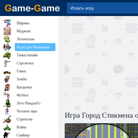
Шарики
Маджонг
Логические
Игры для Мальчиков
Танки онлайн
Стрелялки
Гонки
Зомби
Бродилки
Футбол
Лего НиндзяГо
Человек паук
Игра Город Стикмена 
Стратегии
Война
Снайпер