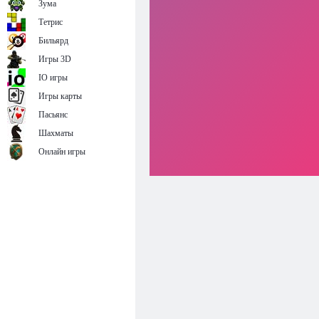
Зума
Тетрис
Бильярд
Игры 3D
IO игры
Игры карты
Пасьянс
Шахматы
Онлайн игры