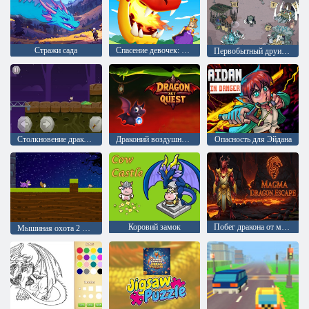
Стражи сада
Спасение девочек: Дракон вышел
Первобытный друид: Царство животных
Столкновение драконов: Приключение
Драконий воздушный квест
Опасность для Эйдана
Коровий замок
Побег дракона от магмы
Мышиная охота 2 Игрока