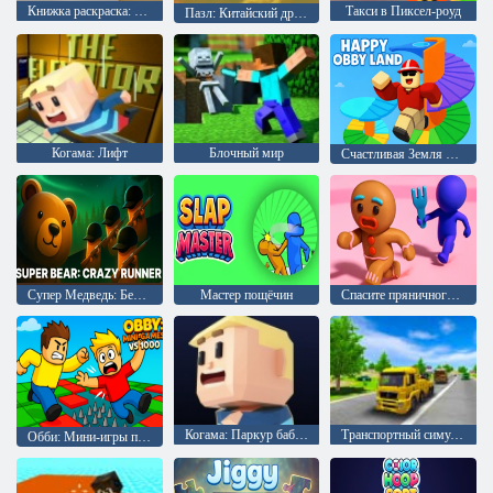
Книжка раскраска: Дракон Химера
Такси в Пиксел-роуд
Пазл: Китайский дракон
Когама: Лифт
Блочный мир
Счастливая Земля Обби
Супер Медведь: Безумный Бегун
Мастер пощёчин
Спасите пряничного человечка
Когама: Паркур бабули
Транспортный симулятор вождения
Обби: Мини-игры против 1000