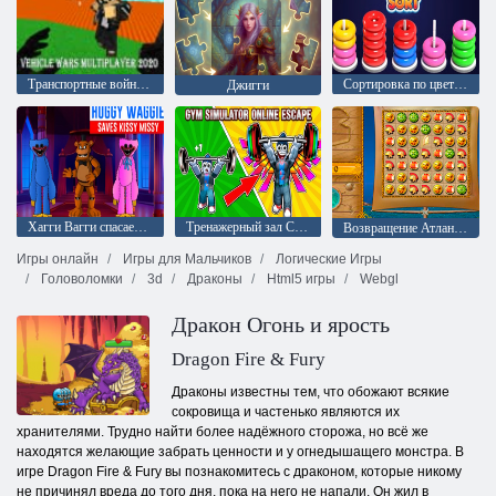
Транспортные войны Мультиплеер 2020
Сортировка по цвету обручей
Джигги
Хагги Вагги спасает Кисси Мисси
Тренажерный зал Симулятор Онлайн Побег
Возвращение Атлантиды
Игры онлайн
Игры для Мальчиков
Логические Игры
Головоломки
3d
Драконы
Html5 игры
Webgl
Дракон Огонь и ярость
Dragon Fire & Fury
Драконы известны тем, что обожают всякие
сокровища и частенько являются их
хранителями. Трудно найти более надёжного сторожа, но всё же
находятся желающие забрать ценности и у огнедышащего монстра. В
игре Dragon Fire & Fury вы познакомитесь с драконом, которые никому
не причинял вреда до того дня, пока на него не напали. Он жил в