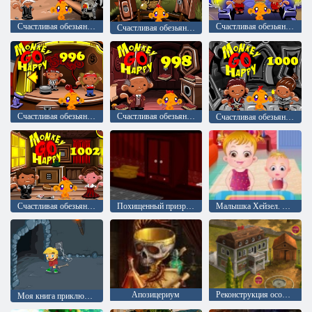
Счастливая обезьянка: уровень 990
Счастливая обезьянка: уровень 994
Счастливая обезьянка: уровень 992
Счастливая обезьянка: уровень 996
Счастливая обезьянка: уровень 998
Счастливая обезьянка: уровень 1000
Счастливая обезьянка: уровень 1002
Похищенный призраками
Малышка Хейзел. Развлечение на День благодарения
Апозицериум
Реконструкция особняка
Моя книга приключений 2