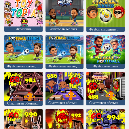
Игротопия
Баскетбольные звёзды
Футбол с мощным мячом
Футбольные легенды 2026
Футбольные легенды 2026 года
Футбольная лига
Счастливая обезьянка: уровень 986
Счастливая обезьянка: уровень 988
Счастливая обезьянка: уровень 984