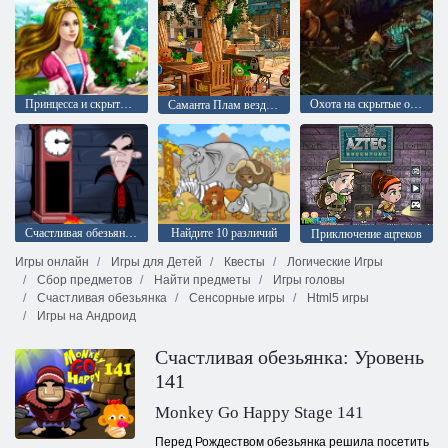
Принцесса и скрытые объекты
Охота на скрытые объекты: Часть 2
Саманта Плам вездесущий повар 2
Счастливая обезьянка Часть 2
Найдите 10 различий
Приключение ацтеков
Игры онлайн
Игры для Детей
Квесты
Логические Игры
Сбор предметов
Найти предметы
Игры головы
Счастливая обезьянка
Сенсорные игры
Html5 игры
Игры на Андроид
Счастливая обезьянка: Уровень
141
Monkey Go Happy Stage 141
Перед Рождеством обезьянка решила посетить