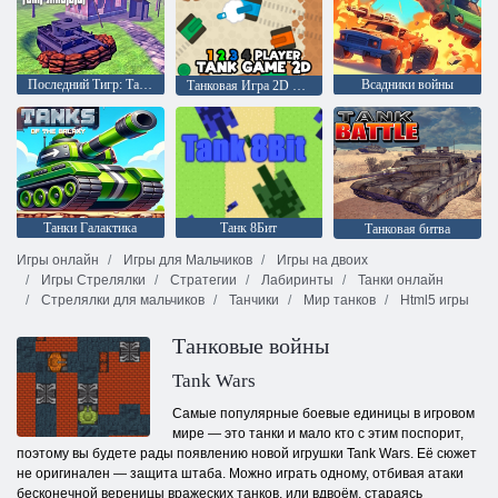
Последний Тигр: Танковый Симулятор
Всадники войны
Танковая Игра 2D 1 2 3 4 Игрока
Танки Галактика
Танк 8Бит
Танковая битва
Игры онлайн
Игры для Мальчиков
Игры на двоих
Игры Стрелялки
Стратегии
Лабиринты
Танки онлайн
Стрелялки для мальчиков
Танчики
Мир танков
Html5 игры
Танковые войны
Tank Wars
Самые популярные боевые единицы в игровом
мире — это танки и мало кто с этим поспорит,
поэтому вы будете рады появлению новой игрушки Tank Wars. Её сюжет
не оригинален — защита штаба. Можно играть одному, отбивая атаки
бесконечной вереницы вражеских танков, или вдвоём, стараясь