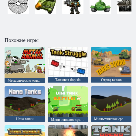
Похожие игры
Танковая борьба
Отряд танков
Металлические животные
Нано танки
Мини-танковое сражение
Мини-танковое сражение 2