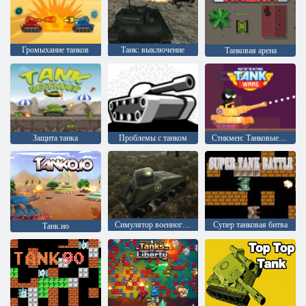
Громыхание танков
Танк: выключение
Танковая арена
Защита танка
Проблемы с танком
Стикмен: Танковые войны
Симулятор военного танка
Супер танковая битва
Танк.ио