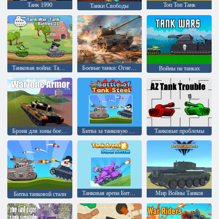
Танк 1990
Топ Топ Танк
Танки Свободы
Танковая война: Танковая битва 2D
Боевые танки: Огненный шторм
Войны на танках
Броня для зоны боевых действий
Битва за танковую сталь
Танковые проблемы
Танковая арена Битва стали
Мир Войны Танков
Битва танковой стали