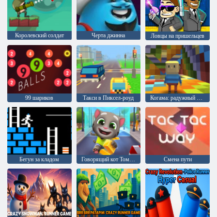
Королевский солдат
Черта джинна
Ловцы на пришельцев
99 шариков
Такси в Пиксел-роуд
Когама: радужный паркур
Бегун за кладом
Говорящий кот Том: Золотой бег онлайн
Смена пути