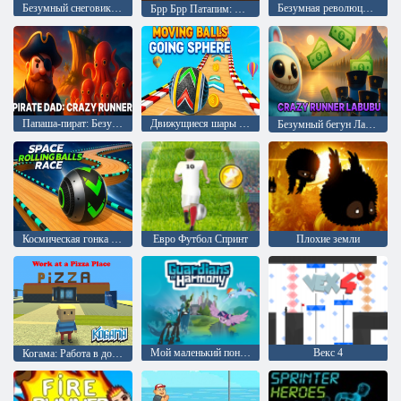
Безумный снеговик: игра-бегалка
Безумная революция - Полицейский пробег
Брр Брр Патапим: Сумасшедшая игра-раннер
Папаша-пират: Безумный бегун
Движущиеся шары - Сфера
Безумный бегун Лабубу
Космическая гонка с катящимися шарами
Евро Футбол Спринт
Плохие земли
Мой маленький пони: Опекуны гармонии
Векс 4
Когама: Работа в доставке пиццы