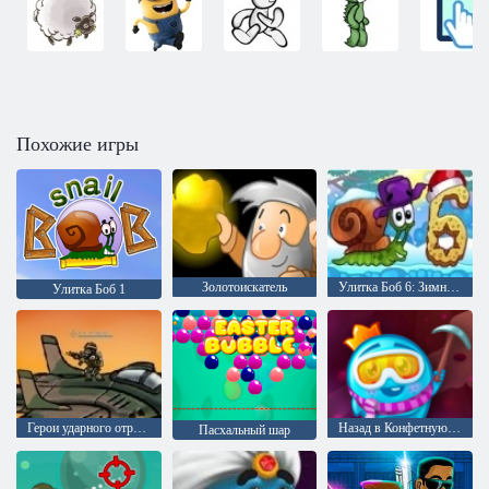
Похожие игры
Золотоискатель
Улитка Боб 6: Зимняя сказка
Улитка Боб 1
Герои ударного отряда 1
Назад в Конфетную страну 5: Шоколадная гора
Пасхальный шар