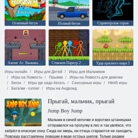
Огненный бегун
Спринтерские герои
Полный бегун
Амонг Ас: Выживание 456, но это самозванец
Стикмен Паркур 2: Счастливый Блок
Удар красного шара 5
Игры онлайн
Игры для Детей
Игры для Мальчиков
Игры на Ловкость
Прыжки
Игры на Ловкость для девочек
Бегун
Игры где надо бегать
Сенсорные игры
Html5 игры
Бегалки - runner
Игры на Андроид
Прыгай, мальчик, прыгай
Jump Boy Jump
Мальчик в синей кепочке и коротких штанишках
отправился на прогулку в лес и так увлёкся, что
забрёл в опасную зону. Сюда ни зверь, ни птица стараются не заходить.
Повсюду расставлены ловушки в виде острых шипов. Только редкие