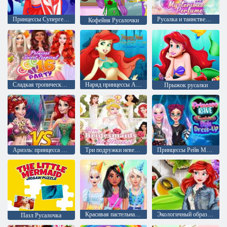
Принцессы Супергерои
Русалка и таинственный парфюм
Кофейня Русалочки
Сладкая тропическая шестнадцатилетняя вечеринка Mia
Наряд принцессы Ариэль
Прыжок русалки
Ариэль: принцесса и русалка
Три подружки невесты для Эллы
Принцессы Рейв Модный Стиль Одевалки
Красивая пастельная вечеринка в стиле пастель
Экологичный образ жизни для принцесс
Пазл Русалочка