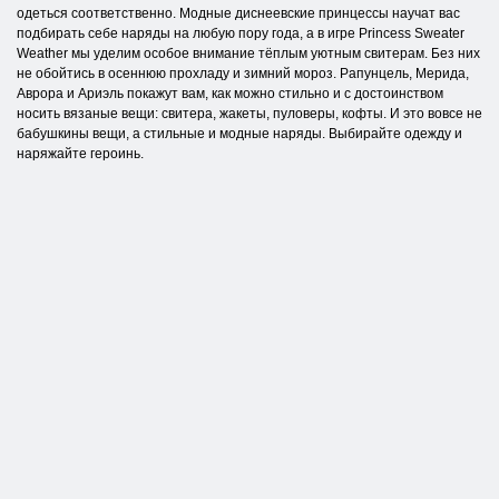
одеться соответственно. Модные диснеевские принцессы научат вас
подбирать себе наряды на любую пору года, а в игре Princess Sweater
Weather мы уделим особое внимание тёплым уютным свитерам. Без них
не обойтись в осеннюю прохладу и зимний мороз. Рапунцель, Мерида,
Аврора и Ариэль покажут вам, как можно стильно и с достоинством
носить вязаные вещи: свитера, жакеты, пуловеры, кофты. И это вовсе не
бабушкины вещи, а стильные и модные наряды. Выбирайте одежду и
наряжайте героинь.