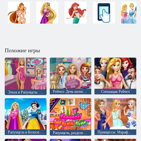
Похожие игры
Рейчел: День шоппинга
Спешащая Рейчел
Эльза и Рапунцель: Одевалка
Рапунцель и Белоснежка: Зимняя одевалка
Принцессы: Марафон вчечеринок
Рапунцель, разделенный с Флинном