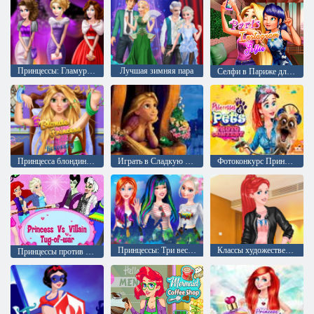
Принцессы: Гламурный выпускной
Лучшая зимняя пара
Селфи в Париже для Инстаграмма
Принцесса блондинка в больнице
Играть в Сладкую Рапунцель
Фотоконкурс Принцессы и домашние животные
Принцессы: Три весенних фестиваля
Классы художественного колледжа для принцессы
Принцессы против Злодеев: Перетягивание каната