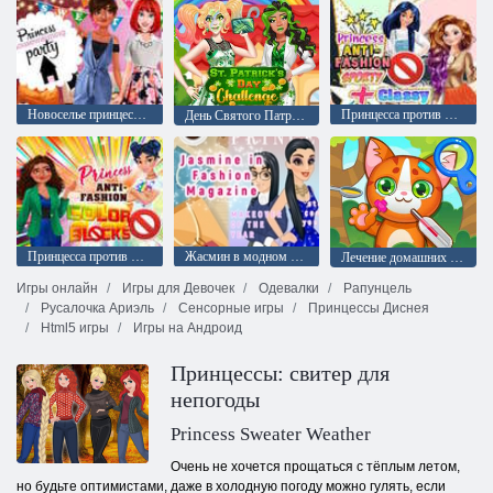
Новоселье принцессы Вечеринка
Принцесса против моды: спортивный плюс стильный
День Святого Патрика Вызов
Принцесса против моды: Цветовые блоки
Жасмин в модном журнале
Лечение домашних животных
Игры онлайн
Игры для Девочек
Одевалки
Рапунцель
Русалочка Ариэль
Сенсорные игры
Принцессы Диснея
Html5 игры
Игры на Андроид
Принцессы: свитер для
непогоды
Princess Sweater Weather
Очень не хочется прощаться с тёплым летом,
но будьте оптимистами, даже в холодную погоду можно гулять, если