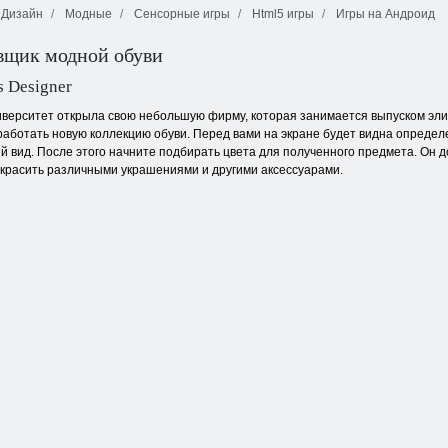
Дизайн
Модные
Сенсорные игры
Html5 игры
Игры на Андроид
Рождественский
выпуск:
вщик модной обуви
Mаджонг
Забавные
дименсионс
Тентрикс
пузыри
s Designer
иверситет открыла свою небольшую фирму, которая занимается выпуском элит
работать новую коллекцию обуви. Перед вами на экране будет видна опреде
 вид. После этого начните подбирать цвета для полученного предмета. Он до
украсить различными украшениями и другими аксессуарами.