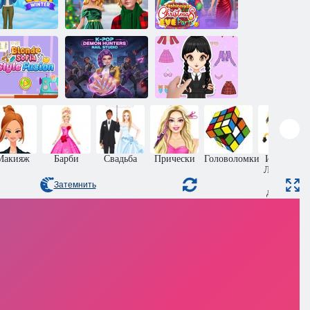
Элли и Бен в
Вечеринка
Лави Шик:
канун
модниц в канун
ютная зима
Рождества
Рождества
Охотники на
Блондинка
демонов в
София:
стиле К-Поп:
История Анны:
Сочетание
Студия
Наряд своими
стилей
маникюра
руками
Макияж
Барби
Свадьба
Прически
Головоломки
Игры на
Ловкость
для
Затемнить
девочек