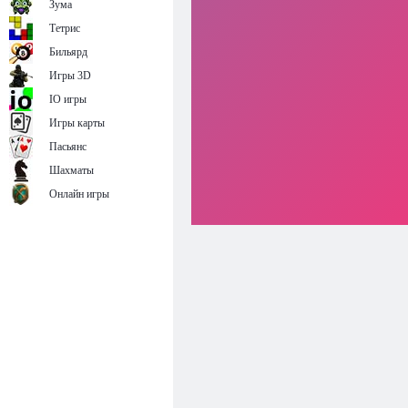
Зума
Тетрис
Бильярд
Игры 3D
IO игры
Игры карты
Пасьянс
Шахматы
Онлайн игры