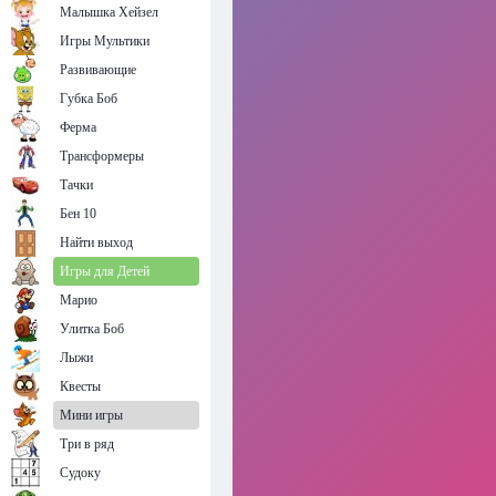
Малышка Хейзел
Игры Мультики
Развивающие
Губка Боб
Ферма
Трансформеры
Тачки
Бен 10
Найти выход
Игры для Детей
Марио
Улитка Боб
Лыжи
Квесты
Мини игры
Три в ряд
Судоку