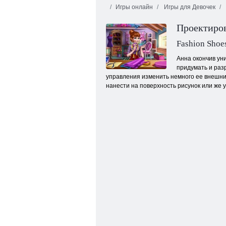
Игры онлайн
Игры для Девочек
Проектиро
Fashion Shoe
Анна окончив ун
придумать и раз
управления изменить немного ее внешний
Плитка жизни
нанести на поверхность рисунок или же 