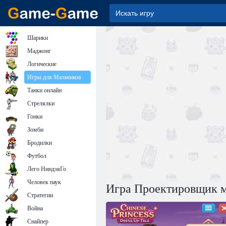
Шарики
Маджонг
Логические
Игры для Мальчиков
Танки онлайн
Стрелялки
Гонки
Зомби
Бродилки
Футбол
Лего НиндзяГо
Человек паук
Игра Проектировщик м
Стратегии
Война
Снайпер