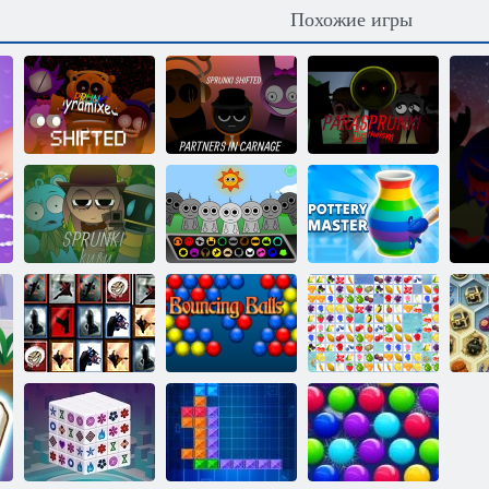
Похожие игры
Спрунки:
Спрунки:
Пирамидальный
Партнеры по
Параспрунки
смешанный
резне
Дистеизм
Мастер
Спрунки;
Спрунки: Дуду
гончарного
Лечение куру
Фард
дела
Плитка
Энергичные
Маджонг
м
неожиданностей
шарики
Фрукты
Сп