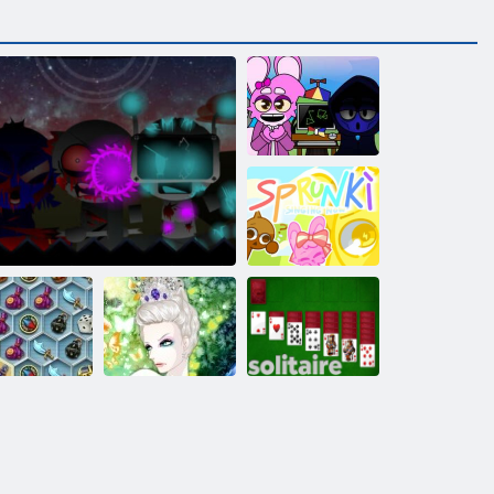
Смертельные
Спрунки
Спрунки поют
Сокровища
истического
Снежная
рунки Фаза 11: Окончательная правда
моря
королева 2
Солитер