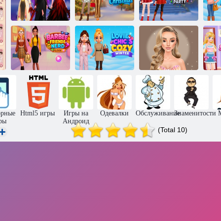
К-Поп
К-Поп
Готовимся к
охотники:
Охотники в
Рождеству
Рождественская
стиле демонов
вместе!
вечеринка
У
Барби и друзья
Ловик Шик:
Макияж на
Образ ботаника
Уютная зима
Новый год
орные
Html5 игры
Игры на
Одевалки
Обслуживание
Знаменитости
ры
Андроид
(Total 10)