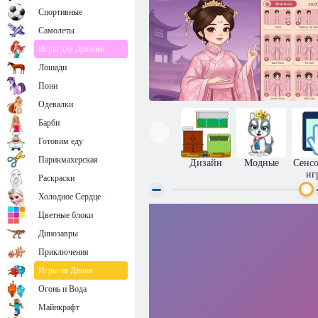
Спортивные
Самолеты
Игры для Девочек
Лошади
Пони
Одевалки
Барби
Готовим еду
Парикмахерская
Дизайн
Модные
Сенс
иг
Раскраски
Холодное Сердце
Цветные блоки
Сказка об одевании китайской принцессы
Динозавры
Приключения
Игры на Двоих
Огонь и Вода
Майнкрафт