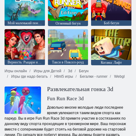
Мой маленький пони: Опекуны гармонии
Боб бегун
Огненный бегун
Верность: Рыцари и Принцессы
Такси в Пиксел-роуд
Когама: Лифт
Игры онлайн
Игры для Детей
3d
Бегун
Игры где надо бегать
Html5 игры
Бегалки - runner
Webgl
Развлекательная гонка 3d
Fun Run Race 3d
Довольно многие молодые люди последнее
время увлекаются таким видом спорта как
паркур. Вы в игре Fun Run Race 3d примите участие в состязаниях по
данному виду спорта проходящие в трехмерном мире. Ваш персонаж
вместе с соперниками будет стоять на беговой дорожке на стартовой
линии. По сигналу все побегут вперед. Вы должны будете развить