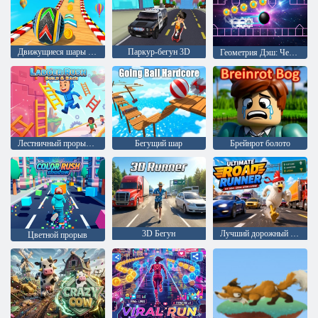
Движущиеся шары - Сфера
Паркур-бегун 3D
Геометрия Дэш: Черный шар
Лестничный прорыв: строить и бежать
Бегущий шар
Брейнрот болото
3D Бегун
Лучший дорожный бегун
Цветной прорыв