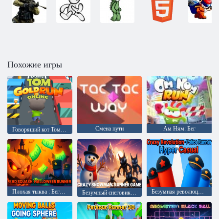
Похожие игры
Смена пути
Ам Ням: Бег
Говорящий кот Том: Золотой бег онлайн
Плохая тыква : Бегущий на Хэллоуин
Безумная революция - Полицейский пробег
Безумный снеговик: игра-бегалка