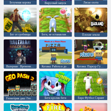
Безумная корова
Лисья охота
Вирусный запуск
Бег от гробницы
Беги, не останавливайся
Плохие земли
Валериан : Временной пробег
Когама: Работа в доставке пиццы
Когама: Паркур Губки Боба
Беги кролик беги
Евро Футбол Спринт
Геометрия даш: Гео даш 2