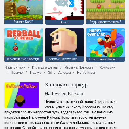
Улитка Боб 2
Удар красного шара 5
Векс 3
Красный шар навсегда
Когама: Паркур бабули
Счастливая Земля Обби
Игры онлайн
Игры для Детей
Игры на Ловкость
Хэллоуин
Прыжки
Паркур
3d
Аркады
Html5 игры
Хэллоуин паркур
Halloween Parkour
Человечек с тыквенной головой торопиться,
чтобы успеть к началу Хэллоуина. Но ему
придётся пройти непростой путь и сделать это лучше с помощью
паркура в игре Halloween Parkour. Помогите герою, он должен
перепрыгивать по разноцветным балкам добираясь до квадратных
островков. Старайтесь не попадать на серые участки, из них тяжело