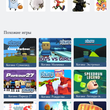
Похожие игры
Когама: Мальчики против девочек
Когама: Экстремальный паркур на Хэллоуин
Когама: Сумасшедший Паркур
Когама: Паркур 27
Когама: Легенды скорости
Когама: Рождественский паркур