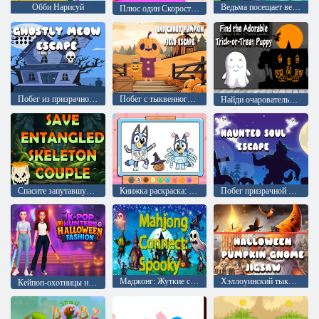
Обби Нарисуй
Ведьма посещает вечеринку в честь Хэллоуина
Плюс один Скорость выхода из клавиатуры: Обби
Побег из призрачного мяуканья
Побег с тыквенного поля
Найди очаровательного щенка, выпрашивающего сладости
Спасите запутавшуюся пару скелетов
Книжка раскраска: костюм Блуи на Хэллоуин
Побег призрачной души
Маджонг: Жуткие соединения
Хэллоуинский тыквенный гном Пазл
Кейпоп-охотницы на демонов: Хэллоуинская мода