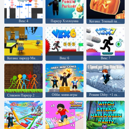
Векс 4
Паркур Хэллоуина
Когама: Темный паркур
Когама: паркур Миньонов
Векс 6
Векс 7
Обби: мини-игры
Режим Obby: +1 скорость за шаг
Стикмен Паркур 2: Счастливый Блок