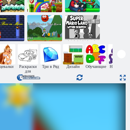
Супер Марио
упер Марио
Матч карт
Супер Марио
63
памяти
Кликер
ельта-руна:
Мир супер
рам Босс в
Супер доктор
Марио: внутри
Марио
брат Мано
скетча
девалки
Раскраски
Три в Ряд
Дизайн
Обучающие
На память
для
девочек
Затемнить