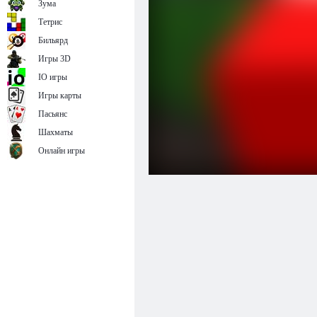
Зума
Тетрис
Бильярд
Игры 3D
IO игры
Игры карты
Пасьянс
Шахматы
Онлайн игры