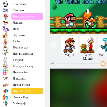
Спортивные
Самолеты
Игры для Девочек
Лошади
Пони
Одевалки
Барби
Готовим еду
Парикмахерская
Марио
Супер
Майн
Марио
Раскраски
Холодное Сердце
Новый Мир Супер Марио 1 Двенадцать
Цветные блоки
Магических Сфер
Динозавры
Приключения
Игры на Двоих
Огонь и Вода
Майнкрафт