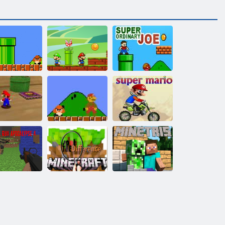
Братья Марио
упер Марио
спасают
Супер обычный
HTML5
принцессу
Джо
озвращение
на остров
Супер Марио
Супер Марио
Йоши
Классика
на мотоцикле
Пиксельная
война:
Пиксельное
оружие
Майнкрафт:
окалипсис 4
различия
Майнетрис