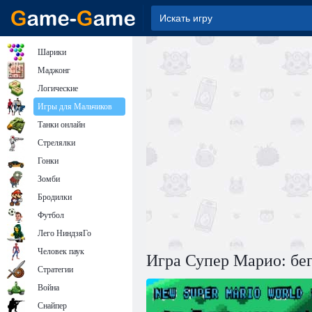
Шарики
Маджонг
Логические
Игры для Мальчиков
Танки онлайн
Стрелялки
Гонки
Зомби
Бродилки
Футбол
Лего НиндзяГо
Человек паук
Игра Супер Марио: бе
Стратегии
Война
Снайпер