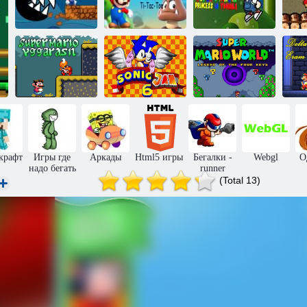
Марио:
Супер Марио
Супер Мартин:
ультимативный
Крестики-
принцесса в
С
пробег
нолики
беде
Мир супер
Марио: Легенда
Д
Марио
о четырёх
Э
Иггдрасиль
Соник Джем 6
ключах
крафт
Игры где
Аркады
Html5 игры
Бегалки -
Webgl
О
надо бегать
runner
(Total 13)