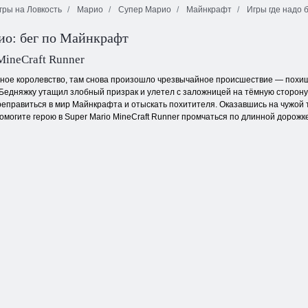
ры на Ловкость
Марио
Супер Марио
Майнкрафт
Игры где надо 
ио: бег по Майнкрафт
Марио
MineCraft Runner
бное королевство, там снова произошло чрезвычайное происшествие — похище
 Бедняжку утащил злобный призрак и улетел с заложницей на тёмную сторону 
еправиться в мир Майнкрафта и отыскать похитителя. Оказавшись на чужой 
омогите герою в Super Mario MineCraft Runner промчаться по длинной дорожк