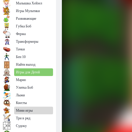
Малышка Хейзел
Игры Мультики
Развивающие
Губка Боб
Ферма
Трансформеры
Тачки
Бен 10
Найти выход
Игры для Детей
Марио
Улитка Боб
Лыжи
Квесты
Мини игры
Три в ряд
Судоку