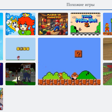
Похожие игры
Веселый
Марио 3D
Супер братья
С
сантехник
Стрелок
Марио 3
В
Производитель
Марио 2
Пиксельная
война:
Пиксельный
пистолет.
Апокалипсис 6
Ап