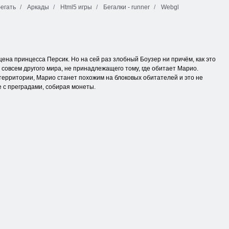
бегать
Аркады
Html5 игры
Бегалки - runner
Webgl
на принцесса Персик. Но на сей раз злобный Боузер ни причём, как это
совсем другого мира, не принадлежащего тому, где обитает Марио.
территории, Марио станет похожим на блоковых обитателей и это не
е с преградами, собирая монеты.