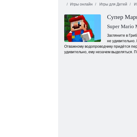
Игры онлайн
Игры для Детей
Иг
Говорящий кот
Супер Мар
Том: Золотой
Мир ремесла 2
бег онлайн
Super Mario 
Загляните в Гри
не удивительно.
Отважному водопроводчику придётся пер
удивительно, ему незачем выделяться. П