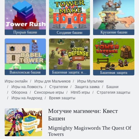
Прорыв башни
Крушение башни
Создание башни
Вавилонская башня
Башенная защита: нападение монстров
Башенная защита
Игры онлайн
Игры для Мальчиков
Игры Мультики
Игры на Ловкость
Стратегии
Защита замка
Башни
Оборона
Сенсорные игры
Html5 игры
Стратегия защиты
Игры на Андроид
Время защиты
Могучие магимечи: Квест
Башен
Migmighty Magiswords The Quest Of
Towers