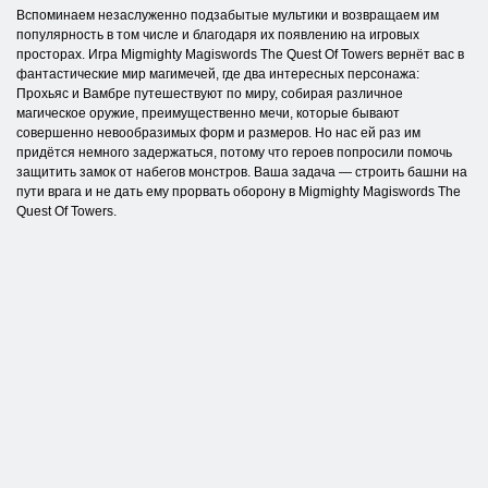
Вспоминаем незаслуженно подзабытые мультики и возвращаем им
популярность в том числе и благодаря их появлению на игровых
просторах. Игра Migmighty Magiswords The Quest Of Towers вернёт вас в
фантастические мир магимечей, где два интересных персонажа:
Прохьяс и Вамбре путешествуют по миру, собирая различное
магическое оружие, преимущественно мечи, которые бывают
совершенно невообразимых форм и размеров. Но нас ей раз им
придётся немного задержаться, потому что героев попросили помочь
защитить замок от набегов монстров. Ваша задача — строить башни на
пути врага и не дать ему прорвать оборону в Migmighty Magiswords The
Quest Of Towers.