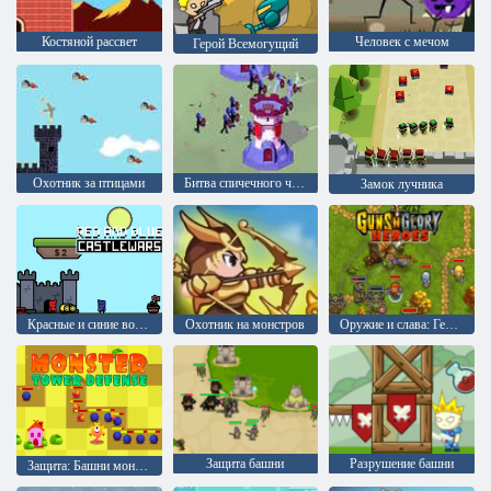
Костяной рассвет
Человек с мечом
Герой Всемогущий
Охотник за птицами
Битва спичечного человека
Замок лучника
Красные и синие войны замков
Охотник на монстров
Оружие и слава: Герои
Защита башни
Разрушение башни
Защита: Башни монстров