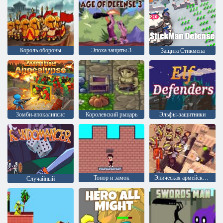
Король обороны
Эпоха защиты 3
Защита Стикмена
Зомби-апокалипсис
Королевский рыцарь
Эльфы-защитники
Топор и замок
Эпическая армейская оборона Восходящая война
Случайный