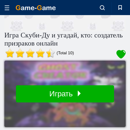
Игра Скуби-Ду и угадай, кто: создатель
призраков онлайн
(Total 10)
Играть