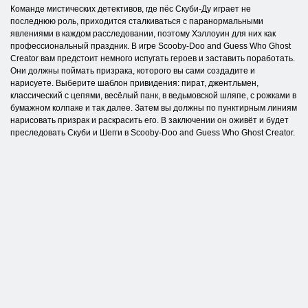
Команде мистических детективов, где пёс Скуби-Ду играет не
последнюю роль, приходится сталкиваться с паранормальными
явлениями в каждом расследовании, поэтому Хэллоуин для них как
профессиональный праздник. В игре Scooby-Doo and Guess Who Ghost
Creator вам предстоит немного испугать героев и заставить поработать.
Они должны поймать призрака, которого вы сами создадите и
нарисуете. Выберите шаблон привидения: пират, джентльмен,
классический с цепями, весёлый панк, в ведьмовской шляпе, с рожками в
бумажном колпаке и так далее. Затем вы должны по пунктирным линиям
нарисовать призрак и раскрасить его. В заключении он оживёт и будет
преследовать Скуби и Шегги в Scooby-Doo and Guess Who Ghost Creator.