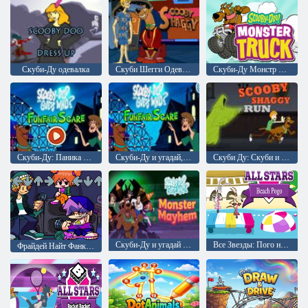
Скуби-Ду одевалка
Скуби Шегги Одевалка
Скуби-Ду Монстр Трак
Скуби-Ду: Паника на ярмарке
Скуби-Ду и угадай, кто напугал ярмарку развлечений
Скуби Ду: Скуби и Шегги бегите
Скуби-Ду и угадай кто? Монстрический беспредел
Все Звезды: Пого на пляже
Фрайдей Найт Фанкин против Шегги ДС