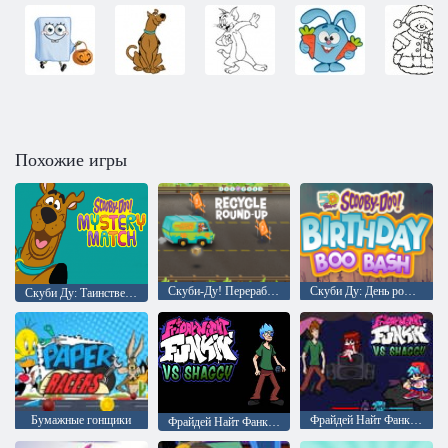
Похожие игры
Скуби-Ду! Переработайте сводку новостей
Скуби Ду: День рождения 5 лет
Скуби Ду: Таинственный матч
Бумажные гонщики
Фрайдей Найт Фанкин против Шегги Ретроспективный ремикс
Фрайдей Найт Фанкин против Шегги Реванш