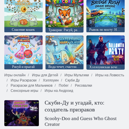
Спасение кошек
Рывок по мосту: Нарисуй мост
Тракория: Рисуй, раскрашивай и подбирай
Рисуй и прыгай
Вода течет, счастливый стакан
Хэллоуинская вечеринка на поле боя
Игры онлайн
Игры для Детей
Игры Мультики
Игры на Ловкость
Игры Раскраски
Хэллоуин
Скуби Ду
Раскраски для Мальчиков
Побег
Рисовалки
Сенсорные игры
Игры на Андроид
Скуби-Ду и угадай, кто:
создатель призраков
Scooby-Doo and Guess Who Ghost
Creator