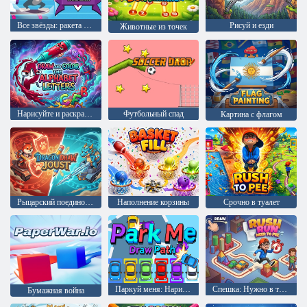
Все звёзды: ракета ракетка
Рисуй и езди
Животные из точек
Нарисуйте и раскрасьте буквы алфавита.
Футбольный спад
Картина с флагом
Рыцарский поединок с драконом
Наполнение корзины
Срочно в туалет
Паркуй меня: Нарисовать контур
Спешка: Нужно в туалет
Бумажная война